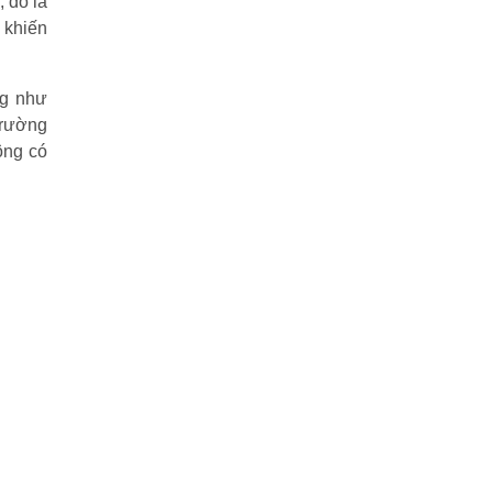
 đó là
 khiến
ng như
trường
ông có