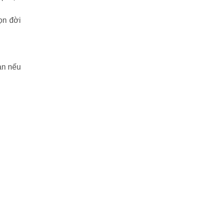
ọn đời
àn nếu