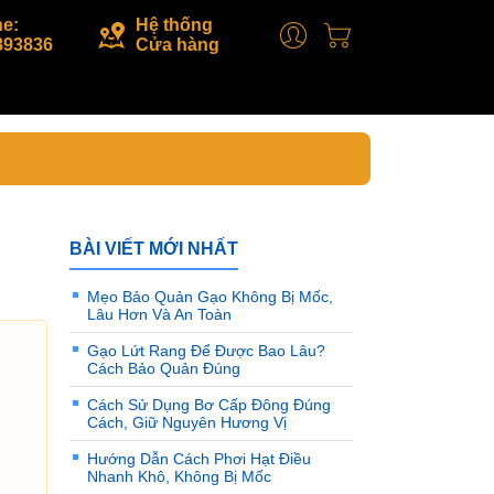
ne:
Hệ thống
893836
Cửa hàng
BÀI VIẾT MỚI NHẤT
Mẹo Bảo Quản Gạo Không Bị Mốc,
Lâu Hơn Và An Toàn
Gạo Lứt Rang Để Được Bao Lâu?
Cách Bảo Quản Đúng
Cách Sử Dụng Bơ Cấp Đông Đúng
Cách, Giữ Nguyên Hương Vị
Hướng Dẫn Cách Phơi Hạt Điều
Nhanh Khô, Không Bị Mốc