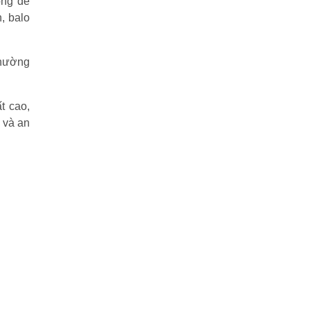
ông để
h, balo
thường
t cao,
 và an