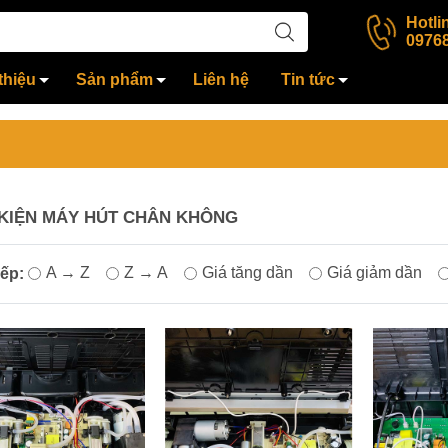
Hotli
0976
thiệu
Sản phẩm
Liên hệ
Tin tức
KIỆN MÁY HÚT CHÂN KHÔNG
A → Z
Z → A
Giá tăng dần
Giá giảm dần
ếp: