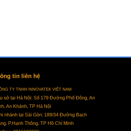
ông tin liên hệ
ÔNG TY TNHH INNOVATEK VIỆT NAM
rụ sở tại Hà Nội: Số 179 Đường Phố Đông, An
nh, An Khánh, TP Hà Nội
hi nhánh tại Sài Gòn: 189/34 Đường Bạch
lại
ng, P.Hạnh Thông, TP Hồ Chí Minh
hiết dành cho
máy hút chân không
của mình.