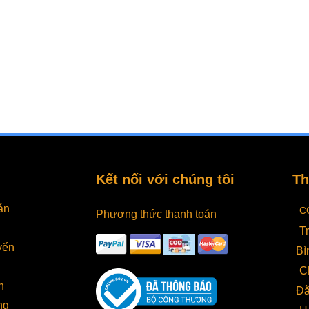
Kết nối với chúng tôi
Th
án
C
Phương thức thanh toán
T
yển
Bì
C
ng lợi ích phụ kiện máy hút chân không mang 
h
Đằ
 may mắn nếu như bạn có thể dự phong một số phụ kiện cần t
ng