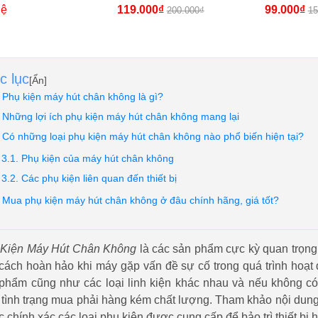
ốt]
Ms180 [Giá Sỉ, Lẻ Cực
Ms175 [Gi
hệ
119.000₫
99.000₫
200.000₫
15
Tốt]
Tốt]
c lục
[
Ẩn
]
Phụ kiện máy hút chân không là gì?
Những lợi ích phụ kiện máy hút chân không mang lại
Có những loại phụ kiện máy hút chân không nào phổ biến hiện tại?
Phụ kiện của máy hút chân không
Các phụ kiện liên quan đến thiết bị
Mua phụ kiện máy hút chân không ở đâu chính hãng, giá tốt?
 Kiện Máy Hút Chân Không
là các sản phẩm cực kỳ quan trọng g
cách hoàn hảo khi máy gặp vấn đề sự cố trong quá trình hoạt đ
phẩm cũng như các loại linh kiện khác nhau và nếu không có 
 tình trạng mua phải hàng kém chất lượng. Tham khảo nội dun
 chính xác các loại phụ kiện được cung cấp để bảo trì thiết bị 