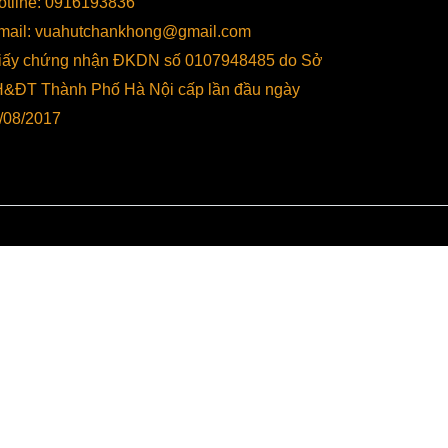
otline: 0916193836
hể kể đến như:
mail: vuahutchankhong@gmail.com
 không của bạn bị hỏng trong quá trình làm
iấy chứng nhận ĐKDN số 0107948485 do Sở
ược thời gian sửa chữa rất nhiều. Mọi người
&ĐT Thành Phố Hà Nội cấp lần đầu ngày
thị trường hiện tại có rất nhiều các dòng sản
/08/2017
 việc tìm kiếm cũng như lựa chọn sản phẩm
 năng thì việc sở hữu các
phụ kiện máy hút
 có thể tự sửa chữa và lắp ráp ngay tại nhà,
ột trong những ưu điểm cực kỳ tuyệt vời và
đến đó chính là việc vận hành sẽ không bị
có thể đảm bảo công việc được diễn ra nhanh
ng cực kỳ cần thiết mà bất kỳ chủ doanh
có thể khiến bạn tốn thêm một khoản tiền để
hế
phụ kiện máy hút chân không
là xong. Bởi
có chuyên môn, uy tín cao để giải quyết vấn