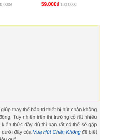
á Sỉ, Lẻ Cực
Cực Tốt]
59.000₫
0.000₫
130.000₫
iúp thay thế bảo trì thiết bị hút chân không
ộng. Tuy nhiên trên thị trường có rất nhiều
kiến thức đầy đủ thì bạn rất có thể sẽ gặp
g dưới đây của
Vua Hút Chân Không
để biết
hiệu quả.