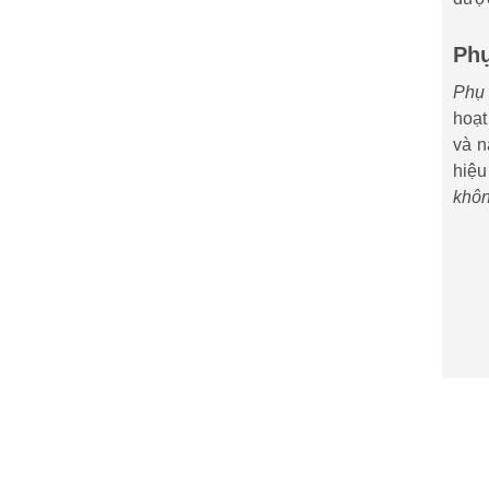
Phụ
Phụ 
hoạt
và n
hiệu
khô