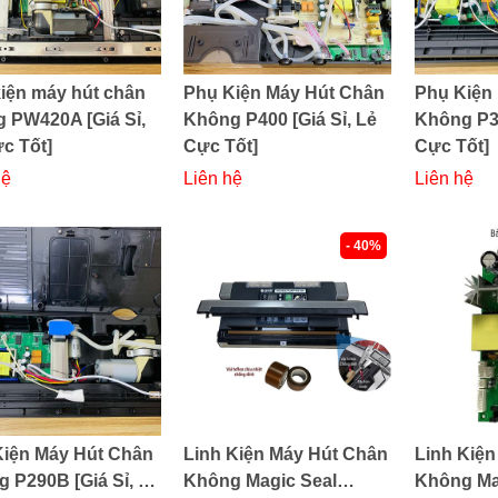
iện máy hút chân
Phụ Kiện Máy Hút Chân
Phụ Kiện
 PW420A [Giá Sỉ,
Không P400 [Giá Sỉ, Lẻ
Không P35
c Tốt]
Cực Tốt]
Cực Tốt]
hệ
Liên hệ
Liên hệ
- 40%
Kiện Máy Hút Chân
Linh Kiện Máy Hút Chân
Linh Kiện
 P290B [Giá Sỉ, Lẻ
Không Magic Seal
Không Ma