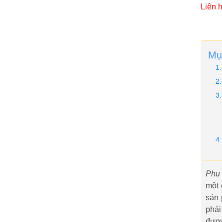
Cực T
Liên 
Mụ
Phụ
một 
sản 
phải
được