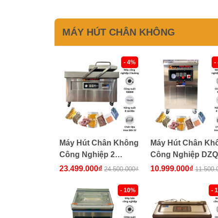
MÁY HÚT CHÂN KHÔNG
- 4%
-
Máy Hút Chân Không
Máy Hút Chân Kh
Công Nghiệp 2
Công Nghiệp DZQ
Buồng DZQ400 2SA
400 [New 2026]
23.499.000₫
10.999.000₫
24.500.000₫
11.500.
- 10%
- 