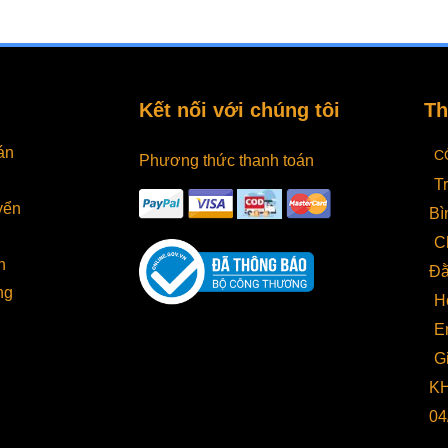
 phí
nghệ loại bỏ không khí
chính xác? Đừng lo, Vua
quả
n cho
trong túi, thực phẩm
Hút Chân Không sẽ cung
là m
hực
được bảo quản lâu hơn,
cấp đầy đủ thông tin và
các
h
hạn chế vi khuẩn và giữ
tư vấn trong bài viết " Bí
kin
nguyên hương vị. Trong
Quyết Chọn Mua Máy
Hiể
Kết nối với chúng tôi
Th
ông
bài viết này, chúng tôi
Hút Chân Không" dưới
nên
tổng hợp 15 máy hút
đây để giúp bạn giải đáp
thiế
hổ
chân không tốt nhất hiện
mọi thắc mắc. Khái niệm
thị
án
C
Phương thức thanh toán
hí
nay từ dòng gia đình đến
về máy hút chân không
phẩ
T
công nghiệp để giúp bạn
Máy hút chân không
khôn
yển
Bì
 và
lựa chọn thiết bị phù hợp
trong bảo quản thực
hợp
,
với nhu cầu sử dụng.
phẩm là thiết bị giúp làm
ngư
C
h
Tóm tắt nhanh: Máy hút
hết không khí trong túi
để 
h
Đằ
ản
chân không giúp bảo
hoặc hộp thực phẩm.
chún
ng
hơn
quản thực phẩm lâu...
Điều này giữ thực...
H
E
G
KH
04