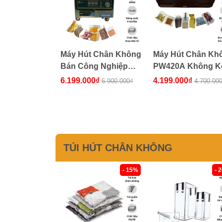
Máy Hút Chân Không
Máy Hút Chân Kh
Bán Công Nghiệp
PW420A Không K
DZQ320 [Chính Hãng,
Túi [Bản Quốc Tế]
6.199.000₫
4.199.000₫
6.900.000₫
4.700.00
Giá Tốt]
TÚI HÚT CHÂN KHÔNG
- 15%
- 