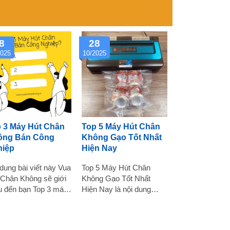
8
28
2025
10/2025
 3 Máy Hút Chân
Top 5 Máy Hút Chân
ông Bán Công
Không Gạo Tốt Nhất
hiệp
Hiện Nay
dung bài viết này Vua
Top 5 Máy Hút Chân
 Chân Không sẽ giới
Không Gạo Tốt Nhất
ệu đến bạn Top 3 máy
Hiện Nay là nội dung
 chân không bán công
tổng hợp phân tích thông
iệp nên lựa chọn ở
tin các sản phẩm chất
 điểm hiện tại. Bảo
lượng giúp quý khách