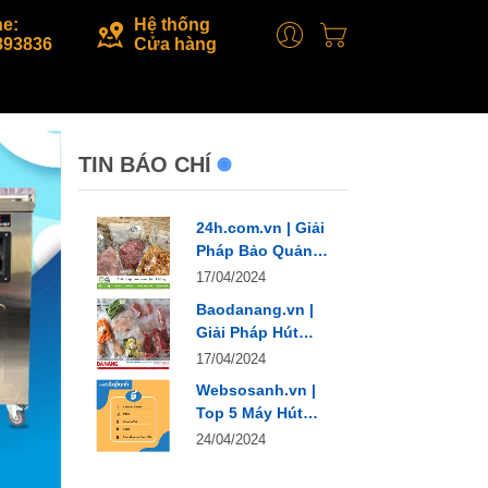
ne:
Hệ thống
893836
Cửa hàng
TIN BÁO CHÍ
24h.com.vn | Giải
Pháp Bảo Quản
Chân Không
17/04/2024
Baodanang.vn |
Giải Pháp Hút
Chân Không Hiệu
17/04/2024
Quả
Websosanh.vn |
Top 5 Máy Hút
Chân Không Bán
24/04/2024
Chạy Nhất