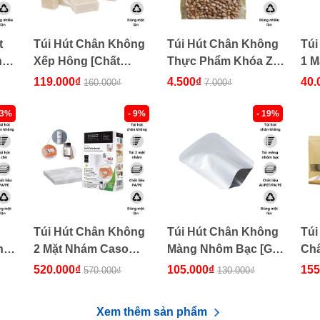
t
Túi Hút Chân Không
Túi Hút Chân Không
Túi
nh
Xếp Hông [Chất
Thực Phẩm Khóa Zip
1 M
Lượng, Giá Tốt]
[Tái Sử Dụng]
Hãng
119.000₫
4.500₫
40.
160.000₫
7.000₫
23%
- 9%
- 19%
Túi Hút Chân Không
Túi Hút Chân Không
Túi
ng,
2 Mặt Nhám Caso
Màng Nhôm Bạc [Giá
Châ
1219 [Hàng Đức]
sỉ, lẻ cực tốt]
lẻ 
520.000₫
105.000₫
155
570.000₫
130.000₫
Xem thêm sản phẩm