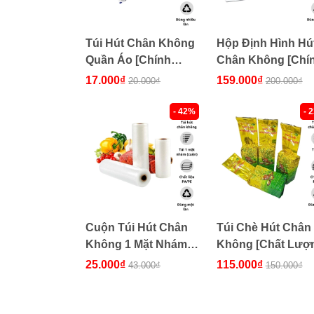
Túi Hút Chân Không
Hộp Định Hình Hú
Quần Áo [Chính
Chân Không [Chí
Hãng, Giá Tốt]
Hãng, Giá Tốt]
17.000₫
159.000₫
20.000₫
200.000₫
- 42%
- 
Cuộn Túi Hút Chân
Túi Chè Hút Chân
Không 1 Mặt Nhám
Không [Chất Lượ
[Chính Hãng, Giá Tốt]
Giá Tốt]
25.000₫
115.000₫
43.000₫
150.000₫