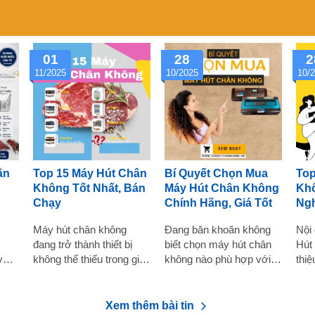
01
28
2
11/2025
10/2025
10/
ân
Top 15 Máy Hút Chân
Bí Quyết Chọn Mua
Top
Không Tốt Nhất, Bán
Máy Hút Chân Không
Kh
Chạy
Chính Hãng, Giá Tốt
Ng
Máy hút chân không
Đang băn khoăn không
Nội 
đang trở thành thiết bị
biết chọn máy hút chân
Hút
với
không thể thiếu trong gia
không nào phù hợp với
thi
đình, nhà hàng và các cơ
nhu cầu của bạn? Cần
hút
túi
sở kinh doanh, sản xuất
tìm hiểu thêm thông tin
ngh
ều
thực phẩm. Nhờ công
để đưa ra quyết định
thời
Xem thêm bài tin