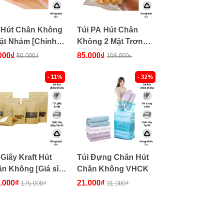
 Hút Chân Không
Túi PA Hút Chân
ặt Nhám [Chính
Không 2 Mặt Trơn
, Giá Tốt]
[Chính Hãng, Giá Tốt]
000₫
85.000₫
50.000₫
108.000₫
- 11%
- 32%
 Giấy Kraft Hút
Túi Đựng Chăn Hút
n Không [Giá sỉ,
Chân Không VHCK
cực tốt]
.000₫
21.000₫
175.000₫
31.000₫