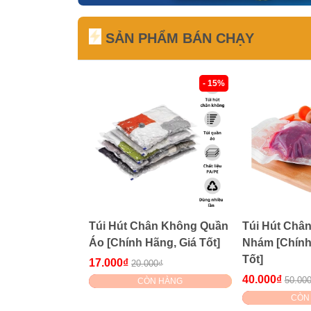
SẢN PHẨM BÁN CHẠY
- 15%
Túi Hút Chân Không Quần
Túi Hút Châ
Áo [Chính Hãng, Giá Tốt]
Nhám [Chính 
Tốt]
17.000₫
20.000₫
40.000₫
50.00
CÒN HÀNG
CÒN