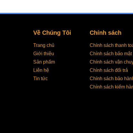
kéo dài thời gian bảo
này giúp tiết kiệm chi
quản, hạn chế vi khuẩn,
túi hút và tiện lợi hơ
đồng thời tăng năng suất
gia đình, cửa hàng t
đóng gói và tính chuyên
phẩm hay kinh doan
nghiệp trong vận hành.
online. Ưu điểm nổi bật
Về Chúng Tôi
Chính sách
Tuy nhiên, trên thị trường
của máy hút chân kh
hiện nay có rất nhiều lựa
không kén túi: Sử dụng
chọn với mức giá và tính
được nhiều loại túi p
Trang chủ
Chính sách thanh to
năng khác nhau, khiến
thông Tiết kiệm chi p
Giới thiệu
Chính sách bảo mật
không ít đơn vị gặp khó
đóng gói lâu dài Hút
Sản phẩm
Chính sách vận chu
khăn trong việc tìm ra
được thực phẩm khô
mẫu máy phù hợp nhất
ướt Phù hợp gia đình
Liên hệ
Chính sách đổi trả
với quy mô hoạt động.
shop thực phẩm, kin
Tin tức
Chính sách bảo hàn
Hiểu được điều đó, trong
doanh online Bảo qu
Chính sách kiểm hà
bài viết...
thực phẩm tươi lâu 
Máy hút chân...