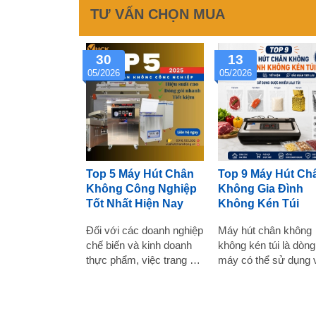
TƯ VẤN CHỌN MUA
30
13
05/2026
05/2026
Top 5 Máy Hút Chân
Top 9 Máy Hút Ch
Không Công Nghiệp
Không Gia Đình
Tốt Nhất Hiện Nay
Không Kén Túi
Đối với các doanh nghiệp
Máy hút chân không
chế biến và kinh doanh
không kén túi là dòng
thực phẩm, việc trang bị
máy có thể sử dụng 
máy hút chân không
túi trơn, túi bạc, túi
công nghiệp chất lượng
PA/PE mà không cần 
là bước quan trọng giúp
gân chuyên dụng. Đi