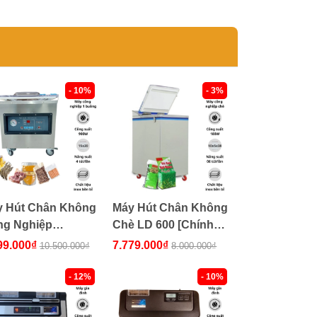
- 10%
- 3%
 Hút Chân Không
Máy Hút Chân Không
ng Nghiệp
Chè LD 600 [Chính
400B [Giá Tốt]
Hãng, Giá Tốt]
99.000₫
7.779.000₫
10.500.000₫
8.000.000₫
- 12%
- 10%