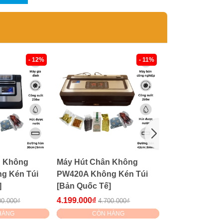
- 12%
- 11%
n Không
Máy Hút Chân Không
Máy Hút Chân
g Kén Túi
PW420A Không Kén Túi
LD 600 [Chính
]
[Bản Quốc Tế]
Tốt]
4.199.000₫
7.779.000₫
00.000₫
4.700.000₫
8.00
HÀNG
CÒN HÀNG
CÒN H