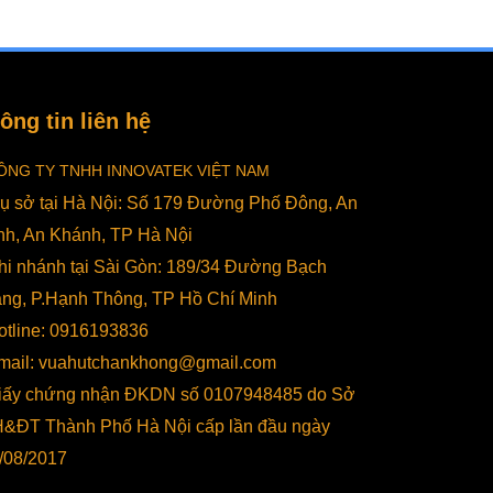
n thực phẩm an toàn
hàng lựa chọn dễ dàng
ục tiêu hàng đầu của
hơn. Gạo là một loại ngũ
 doanh nghiệp, hộ
cốc có giá trị dinh dưỡng
h doanh thực phẩm.
cực kỳ cao được phát
u được vấn đề này
triển mạnh mẽ trong nên
ông tin liên hệ
 các nhà sản xuất
nông nghiệp Việt Nam.
t bị đã liên tục tung ra
Tuy nhiên, gạo lại rất dễ
 trường các mẫu sản
bị ẩm mốc và mối một
ÔNG TY TNHH INNOVATEK VIỆT NAM
m máy hút chân
nếu không có quy trình
rụ sở tại Hà Nội: Số 179 Đường Phố Đông, An
g hiện đại để phù
bảo quản khoa học, hiệu
nh, An Khánh, TP Hà Nội
 với các nhu cầu của
quả. Tìm hiểu thông tin
ời sử dụng. Không
chi tiết qua nội dung phân
hi nhánh tại Sài Gòn: 189/34 Đường Bạch
mọi người đợi lâu nữa
tích với Vua Hút Chân
ng, P.Hạnh Thông, TP Hồ Chí Minh
g ta cùng...
Không để có...
otline: 0916193836
mail: vuahutchankhong@gmail.com
iấy chứng nhận ĐKDN số 0107948485 do Sở
&ĐT Thành Phố Hà Nội cấp lần đầu ngày
/08/2017