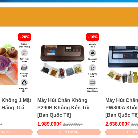
- 20%
- 10%
n Không 1 Mặt
Máy Hút Chân Không
Máy Hút Châ
Hãng, Giá
P290B Không Kén Túi
PW300A Khôn
[Bản Quốc Tế]
[Bản Quốc Tế
1.989.000₫
2.638.000₫
0₫
2.200.000₫
3.0
 HÀNG
CÒN HÀNG
CÒN 