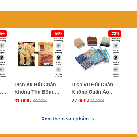
95%
- 54%
- 23%
Dịch Vụ Hút Chân
Dịch Vụ Hút Chân
c
Không Thú Bông
Không Quần Áo
VHCK
VHCK
31.000₫
27.000₫
68.000₫
35.000₫
Xem thêm sản phẩm