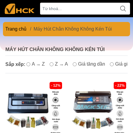
Trang chủ
/
Máy Hút Chân Không Không Kén Túi
MÁY HÚT CHÂN KHÔNG KHÔNG KÉN TÚI
A → Z
Z → A
Giá tăng dần
Giá giả
Sắp xếp:
- 12%
- 22%