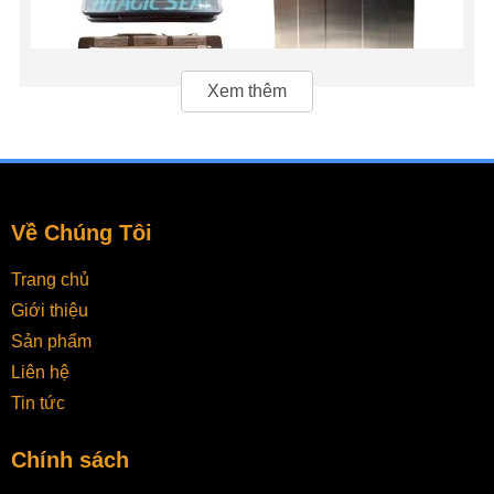
Xem thêm
Về Chúng Tôi
Trang chủ
Máy hút chân không không kén túi là gì?
Giới thiệu
Sản phẩm
Máy hút chân không không kén túi
là loại
máy hút chân
không
có khả năng hoạt động với nhiều loại túi hút
Liên hệ
khác nhau, không yêu cầu túi chuyên dụng của nhà
Tin tức
sản xuất. Điều này giúp người dùng có thể linh hoạt sử
dụng các loại túi hút chân không có sẵn trên thị trường,
Chính sách
từ túi nhám, túi trơn, túi có gân đến các túi niêm phong