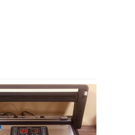
hất. Tìm hiểu cách sử dụng
c khi bắt đầu quá...