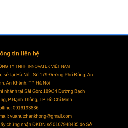
sử dụng của máy hút chân không để
hiểu rõ về các...
ông tin liên hệ
ÔNG TY TNHH INNOVATEK VIỆT NAM
rụ sở tại Hà Nội: Số 179 Đường Phố Đông, An
nh, An Khánh, TP Hà Nội
hi nhánh tại Sài Gòn: 189/34 Đường Bạch
ng, P.Hạnh Thông, TP Hồ Chí Minh
otline: 0916193836
mail: vuahutchankhong@gmail.com
iấy chứng nhận ĐKDN số 0107948485 do Sở