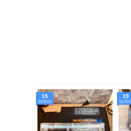
hiểu cách sử dụng Máy hút chân không PW42
điều quan trọng nhất là đọc kỹ hướng dẫn sử
15
19
02/2024
01/202