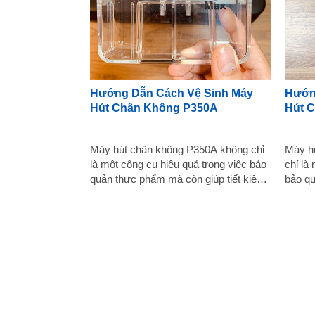
Hướng Dẫn Cách Vệ Sinh Máy
Hướn
Hút Chân Không P350A
Hút 
Máy hút chân không P350A không chỉ
Máy h
là một công cụ hiệu quả trong việc bảo
chỉ là
quản thực phẩm mà còn giúp tiết kiệm
bảo qu
không gian lưu trữ thực phẩm. Tuy
kiệm k
nhiên, để đảm bảo hiệu suất hoạt động
trình 
và độ bền của máy, việc vệ sinh định
hiệu s
kỳ là rất quan trọng. Dưới đây là
máy, v
hướng dẫn cách vệ sinh máy hút chân
trọng.
không P350A một cách đơn giản và
sinh 
hiệu quả. Tìm hiểu cách sử dụng Máy
cách đ
hút chân không P350A Trước khi bắt
cách 
đầu quá trình làm sạch, quan trọng
PW300A