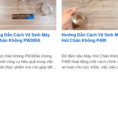
g Dẫn Cách Vệ Sinh Máy
Hướng Dẫn Cách Vệ Sinh 
Chân Không PW300A
Hút Chân Không P400
út chân không PW300A không
Để đảm bảo Máy Hút Chân Khô
 một công cụ hiệu quả trong việc
P400 hoạt động một cách chính 
ản thực phẩm mà còn giúp tiết
an toàn cho sức khỏe, việc bảo 
hông gian và ngăn chặn quá
và duy trì vệ sinh máy là vô cùn
oxi hóa. Tuy nhiên, để đảm bảo
trọng. Dưới đây là những biện p
uất hoạt động và độ bền của
thể giúp đảm bảo rằng chiếc máy
iệc vệ sinh định kỳ là rất quan
chân không P400 của bạn luôn g
 Dưới đây là hướng dẫn cách vệ
được sự sạch sẽ và đạt đến hiệ
máy hút chân không PW300A một
tốt nhất. Tìm hiểu cách sử dụng Máy
ơn giản và hiệu quả. Tìm hiểu
hút chân không P400 Trước khi bắt
sử dụng Máy hút chân không
đầu quá trình làm sạch, nên đọc
 Trước khi bắt đầu quá trình
hướng dẫn sử dụng của máy hú