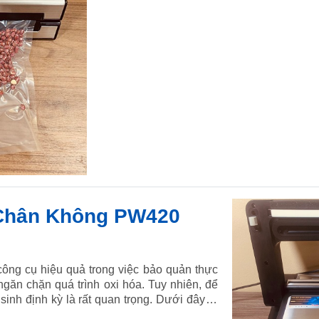
Magic Seal MS180 để đảm bảo máy luôn hoạt động tốt n
Máy hút chân không Magic Seal MS180 Trướ
 Chân Không PW420
ông cụ hiệu quả trong việc bảo quản thực
ngăn chặn quá trình oxi hóa. Tuy nhiên, để
 sinh định kỳ là rất quan trọng. Dưới đây là
 sinh máy hút chân không PW420A. Tìm