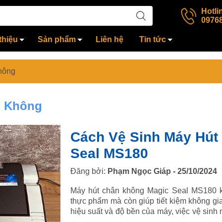
Hotli
0976
thiệu
Sản phẩm
Liên hệ
Tin tức
hông
n Không
Cách Vệ Sinh Máy Hút
Seal MS180
Đăng bởi:
Phạm Ngọc Giáp - 25/10/2024
Máy hút chân không Magic Seal MS180 k
thực phẩm mà còn giúp tiết kiệm không gia
hiệu suất và độ bền của máy, việc vệ sinh 
Dưới đây là hướng dẫn đơn giản và hiệ