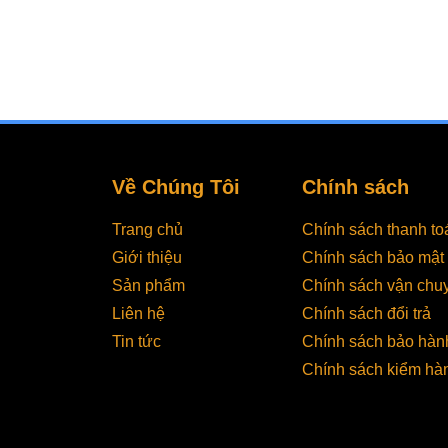
nhất là hãy đọc kỹ hướng dẫn sử
làm sạ
dụng...
kỹ hướ
Về Chúng Tôi
Chính sách
Trang chủ
Chính sách thanh to
Giới thiệu
Chính sách bảo mật
Sản phẩm
Chính sách vận chu
Liên hệ
Chính sách đổi trả
Tin tức
Chính sách bảo hàn
Chính sách kiểm hà