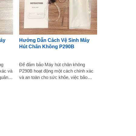
Máy
Hướng Dẫn Cách Vệ Sinh Máy
Hút Chân Không P290B
ng
Để đảm bảo Máy hút chân không
xác và
P290B hoạt động một cách chính xác
quản
và an toàn cho sức khỏe, việc bảo
g quan
quản và vệ sinh máy là vô cùng quan
háp cụ
trọng. Dưới đây là một số biện pháp
 hút
bạn có thể thực hiện để đảm bảo rằng
iữ
máy hút chân không của bạn luôn
u suất
được duy trì trong tình trạng sạch sẽ
và đạt hiệu suất tốt nhất. Tìm
hiểu cách sử dụng Máy hút chân
 kỹ
không P290B Trước khi tiến hành quá
t chân
trình vệ sinh, nên đọc kỹ hướng dẫn