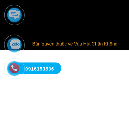
Bản quyền thuộc về Vua Hút Chân Không.
0916193836