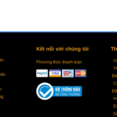
ch, quan trọng nhất là hãy đọc
không để hiểu rõ về từng...
ng dẫn...
Kết nối với chúng tôi
Th
án
C
Phương thức thanh toán
T
yển
Bì
C
h
Đằ
ng
H
E
G