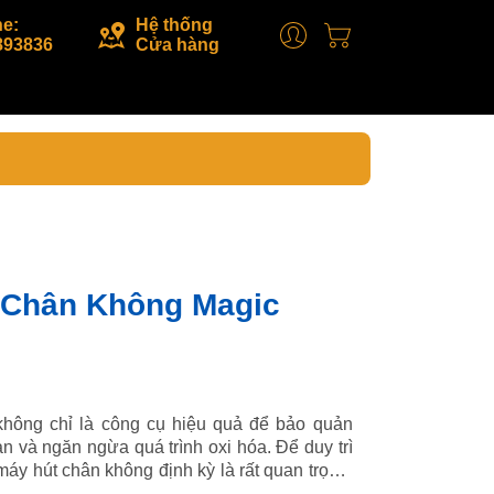
ne:
Hệ thống
893836
Cửa hàng
 Chân Không Magic
hông chỉ là công cụ hiệu quả để bảo quản
n và ngăn ngừa quá trình oxi hóa. Để duy trì
máy hút chân không định kỳ là rất quan trọng.
u quả về cách vệ sinh Máy hút chân không