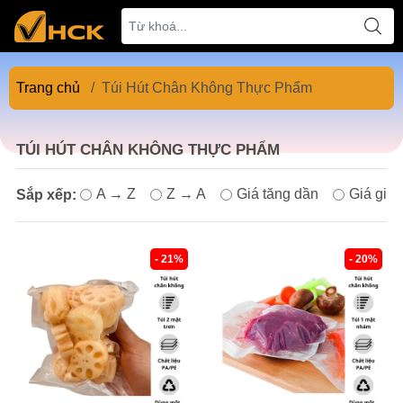
Trang chủ
/
Túi Hút Chân Không Thực Phẩm
TÚI HÚT CHÂN KHÔNG THỰC PHẨM
A → Z
Z → A
Giá tăng dần
Giá giả
Sắp xếp:
- 21%
- 20%