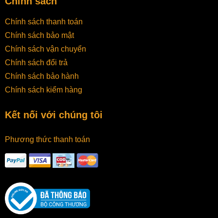
Chính sách
thì sẽ bị mất một hàm lượng chất dinh dưỡng nhất
Chính sách thanh toán
định. Thay vào đó, khi sử dụng
túi hút chân không thực
phẩm
kết hợp bảo quản ở môi trường nhiệt độ thấp
Chính sách bảo mật
của tủ lạnh, thì chắc chắn thực phẩm của bạn sẽ tươi
Chính sách vận chuyển
lâu và giữ nguyên các chất dinh dưỡng.
Chính sách đổi trả
Chính sách bảo hành
Chính sách kiểm hàng
Kết nối với chúng tôi
Phương thức thanh toán