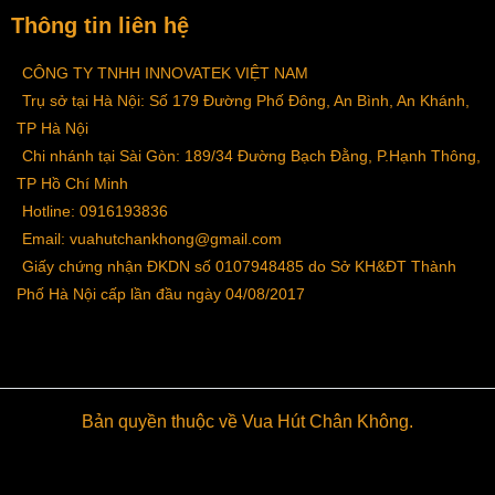
Thông tin liên hệ
CÔNG TY TNHH INNOVATEK VIỆT NAM
Trụ sở tại Hà Nội: Số 179 Đường Phố Đông, An Bình, An Khánh,
TP Hà Nội
>>> Xem thêm:
Túi hút chân không
Chi nhánh tại Sài Gòn: 189/34 Đường Bạch Đằng, P.Hạnh Thông,
Thứ hai:
Túi hút chân không thực phẩm
giúp kìm
TP Hồ Chí Minh
hãm quá trình hư hỏng, kéo dài thời gian bảo quản.
Hotline: 0916193836
Các loại thịt, hải sản, ngũ cốc, ... có thời hạn bảo quản
Email: vuahutchankhong@gmail.com
trong tủ đông khoảng 6 tháng, cũng với môi trường tủ
Giấy chứng nhận ĐKDN số 0107948485 do Sở KH&ĐT Thành
đông các thực phẩm sử dụng túi hút chân không có thể
Phố Hà Nội cấp lần đầu ngày 04/08/2017
bảo quản thực phẩm tối đa gần 3 năm. Hay các loại trái
cây, cùng được đặt trong ngăn mát tủ lạnh, nếu để bình
thường thì độ tươi ngon sẽ giữ được trong vòng 2 -3
ngày, tuy nhiên nếu sử dụng
túi hút chân không thực
phẩm
thì thời gian này sẽ kéo dài hơn một tuần. Như
Bản quyền thuộc về Vua Hút Chân Không.
vậy, có thể thấy thực phẩm nếu được bảo quản bằng
túi đựng thực phẩm hút chân không
, sẽ có thời gian
bảo quản cao hơn gấp nhiều lần so với các cách bảo