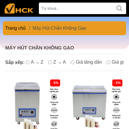
Trang chủ
/
Máy Hút Chân Không Gạo
MÁY HÚT CHÂN KHÔNG GẠO
A → Z
Z → A
Giá tăng dần
Giá giả
Sắp xếp:
- 5%
- 5%