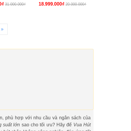
2SA
Hãng, Giá Tốt]
0₫
18.999.000₫
31.000.000₫
20.000.000₫
»
n, phù hợp với nhu cầu và ngân sách của
 suất lớn
sao cho tối ưu? Hãy để
Vua Hút