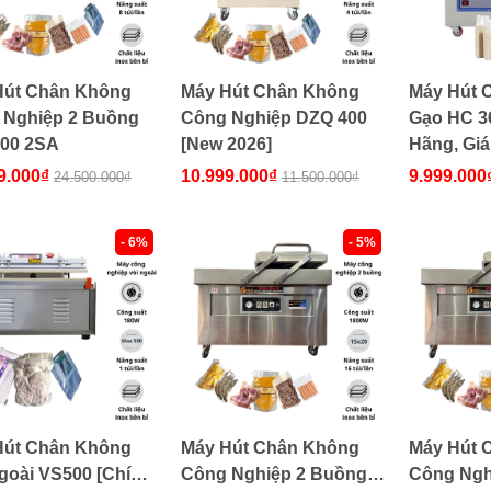
Hút Chân Không
Máy Hút Chân Không
Máy Hút 
 Nghiệp 2 Buồng
Công Nghiệp DZQ 400
Gạo HC 3
00 2SA
[New 2026]
Hãng, Giá
9.000₫
10.999.000₫
9.999.000
24.500.000₫
11.500.000₫
- 6%
- 5%
Hút Chân Không
Máy Hút Chân Không
Máy Hút 
goài VS500 [Chính
Công Nghiệp 2 Buồng
Công Ngh