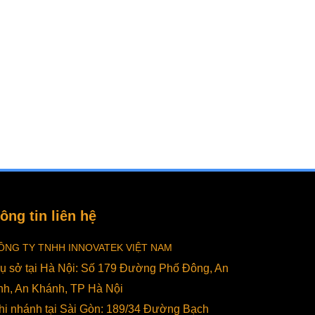
ông tin liên hệ
ÔNG TY TNHH INNOVATEK VIỆT NAM
rụ sở tại Hà Nội: Số 179 Đường Phố Đông, An
nh, An Khánh, TP Hà Nội
hi nhánh tại Sài Gòn: 189/34 Đường Bạch