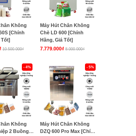
Chân Không
Máy Hút Chân Không
60S [Chính
Chè LD 600 [Chính
 Tốt]
Hãng, Giá Tốt]
₫
7.779.000₫
10.500.000₫
8.000.000₫
- 4%
- 5%
Chân Không
Máy Hút Chân Không
iệp 2 Buồng
DZQ 600 Pro Max [Chính