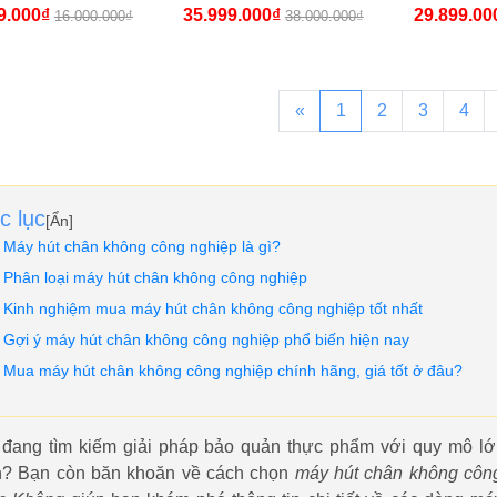
 Giá Tốt]
DZQ600 2SA
DZQ500 
9.000₫
35.999.000₫
29.899.00
16.000.000₫
38.000.000₫
«
1
2
3
4
c lục
[
Ẩn
]
Máy hút chân không công nghiệp là gì?
Phân loại máy hút chân không công nghiệp
Kinh nghiệm mua máy hút chân không công nghiệp tốt nhất
Gợi ý máy hút chân không công nghiệp phổ biến hiện nay
Mua máy hút chân không công nghiệp chính hãng, giá tốt ở đâu?
đang tìm kiếm giải pháp bảo quản thực phẩm với quy mô lớ
h? Bạn còn băn khoăn về cách chọn
máy hút chân không công