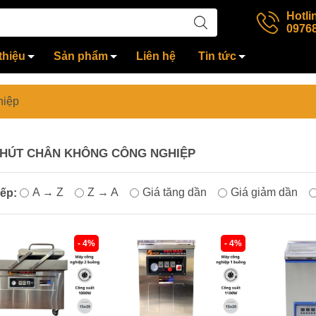
Hotli
0976
thiệu
Sản phẩm
Liên hệ
Tin tức
hiệp
HÚT CHÂN KHÔNG CÔNG NGHIỆP
A → Z
Z → A
Giá tăng dần
Giá giảm dần
ếp:
- 4%
- 4%