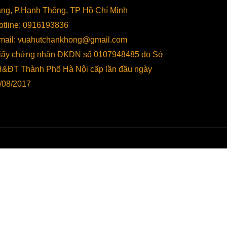
ng, P.Hạnh Thông, TP Hồ Chí Minh
otline: 0916193836
mail: vuahutchankhong@gmail.com
hí, giúp người dùng dễ dàng chọn được loại
iấy chứng nhận ĐKDN số 0107948485 do Sở
các phân loại phổ biến:
&ĐT Thành Phố Hà Nội cấp lần đầu ngày
/08/2017
n không, phù hợp cho các cơ sở có nhu cầu
ết kiệm không gian, thích hợp cho các doanh
ng hút chân không, loại máy này cho phép
ất đóng gói. Phù hợp cho các cơ sở sản xuất
goài, lý tưởng cho các sản phẩm thực phẩm
ác máy loại buồng.