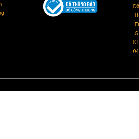
h
Đằ
ng
H
n loại máy hút chân không công nghiệp
E
hút chân không công nghiệp
được phân loại theo nhiều tiêu c
G
phù hợp nhất với nhu cầu đóng gói và ngân sách. Dưới đây là 
KH
04
 loại theo cơ chế hoạt động
Máy hút chân không DZQ
: Loại máy này có buồng hút châ
đóng gói ở mức trung bình. Máy buồng có thiết kế nhỏ gọn, ti
nghiệp sản xuất vừa và nhỏ.
Máy hút chân không công nghiệp 2 buồng
: Với hai buồ
đóng gói hai sản phẩm cùng lúc, giúp tăng tốc độ và hiệu su
lớn hoặc có nhu cầu đóng gói liên tục.
Máy hút chân không vòi ngoài
: Máy sử dụng vòi hút bên n
hoặc quần áo có kích thước lớn mà không thể đặt vừa trong c
 loại theo chức năng đóng gói