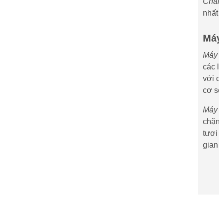
Châ
nhất
Máy
Máy 
các 
với 
cơ s
Máy 
chặn
tươi
gian