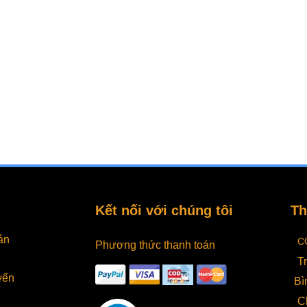
Kết nối với chúng tôi
Th
án
C
Phương thức thanh toán
T
yển
Bì
C