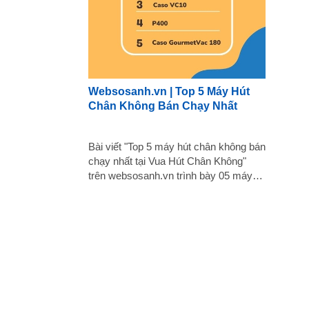
Websosanh.vn | Top 5 Máy Hút
Chân Không Bán Chạy Nhất
Bài viết "Top 5 máy hút chân không bán
chạy nhất tại Vua Hút Chân Không"
trên websosanh.vn trình bày 05 máy
hút chân không bán chạy nhất tại Vua
Hút Chân Không, cùng với một số
thông tin về công ty và các thông số kỹ
thuật của từng sản phẩm. Dưới đây là
tóm tắt các ý chính: Giới thiệu về Vua
Hút Chân Không Đây là đơn vị hàng
đầu cung cấp máy hút chân không và
dịch vụ liên quan. Vua hút chân không
cam kết về chất lượng sản phẩm và