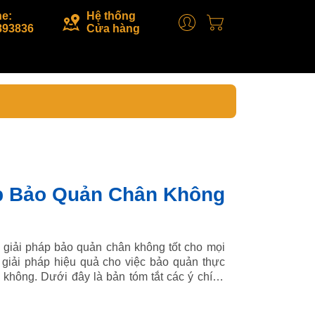
ne:
Hệ thống
893836
Cửa hàng
áp Bảo Quản Chân Không
 giải pháp bảo quản chân không tốt cho mọi
 giải pháp hiệu quả cho việc bảo quản thực
không. Dưới đây là bản tóm tắt các ý chính
ông Bài viết giới thiệu về công ty và cam kết
ệu quả cho mọi đối tượng khách hàng. Lợi