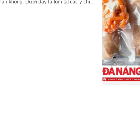
hân không. Dưới đây là tóm tắt các ý chính
 và Vua Hút Chân Không Bài viết khẳng định
quản thực phẩm và hàng tiêu dùng, cùng với
 trong lĩnh...