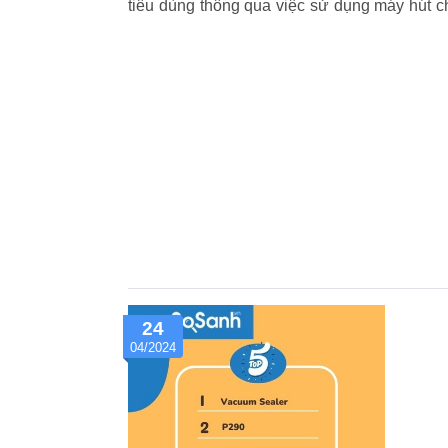
tiêu dùng thông qua việc sử dụng máy hút c
của bài viết: Giới thiệu về hút chân không
vai trò của việc hút chân không trong bảo 
sự uy tín và hiệu quả của Vua Hút Chân Không
24
04/2024