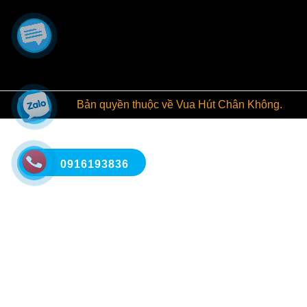
Bản quyền thuộc về Vua Hút Chân Không.
0916193836