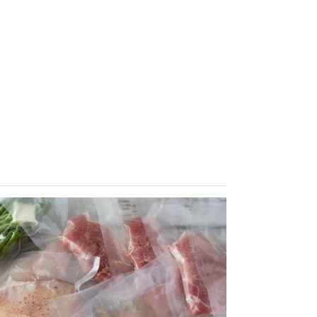
ích của việc hút chân không trong bảo quản thực phẩm: Kéo dài thời...