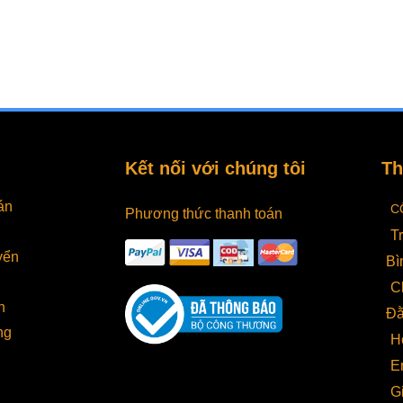
Kết nối với chúng tôi
Th
án
C
Phương thức thanh toán
T
yển
Bì
C
h
Đằ
ng
H
E
G