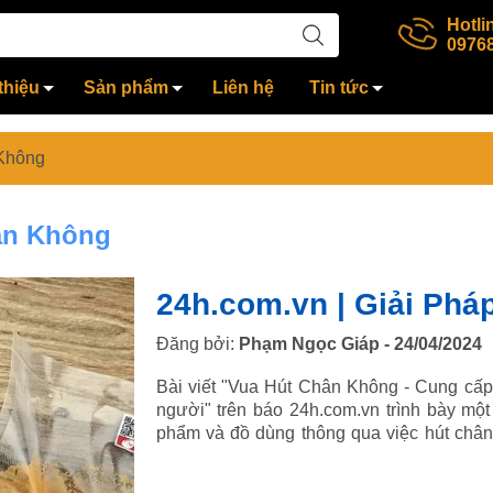
Hotli
0976
thiệu
Sản phẩm
Liên hệ
Tin tức
 Không
ân Không
24h.com.vn | Giải Ph
Đăng bởi:
Phạm Ngọc Giáp - 24/04/2024
Bài viết "Vua Hút Chân Không - Cung cấp
người" trên báo 24h.com.vn trình bày một
phẩm và đồ dùng thông qua việc hút chân 
của bài viết: Giới thiệu về Vua Hút Chân Kh
cung cấp giải pháp bảo quản chân không hi