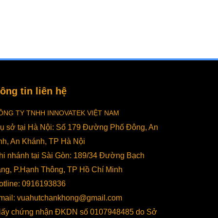
ông tin liên hệ
ÔNG TY TNHH INNOVATEK VIỆT NAM
rụ sở tại Hà Nội: Số 179 Đường Phố Đông, An
nh, An Khánh, TP Hà Nội
hi nhánh tại Sài Gòn: 189/34 Đường Bạch
ng, P.Hạnh Thông, TP Hồ Chí Minh
otline: 0916193836
mail: vuahutchankhong@gmail.com
iấy chứng nhận ĐKDN số 0107948485 do Sở