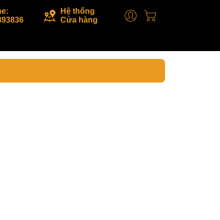
ne:
Hệ thống
893836
Cửa hàng