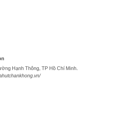
òn
ường Hạnh Thông, TP Hồ Chí Minh.
uahutchankhong.vn/