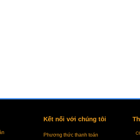
Kết nối với chúng tôi
Th
án
C
Phương thức thanh toán