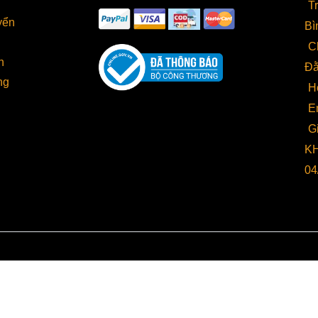
T
yển
Bì
C
h
Đằ
ng
H
E
G
KH
04