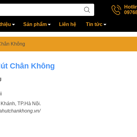
Hotli
0976
thiệu
Sản phẩm
Liên hệ
Tin tức
Chân Không
Hút Chân Không
g
i
 Khánh, TP.Hà Nội.
uahutchankhong.vn/