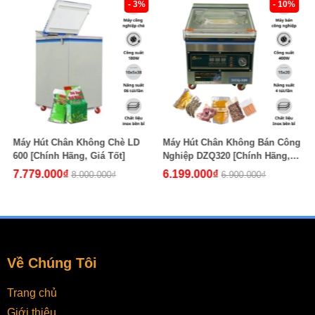
- 3%
- 10%
Máy Hút Chân Không Chè LD
Máy Hút Chân Không Bán Công
600 [Chính Hãng, Giá Tốt]
Nghiệp DZQ320 [Chính Hãng,
Giá Tốt]
7.779.000₫
6.199.000₫
8.000.000₫
6.900.000₫
Về Chúng Tôi
Trang chủ
Giới thiệu