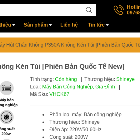
Hotli
0976
thiệu
Sản phẩm
Liên hệ
Tin tức
áy Hút Chân Không P350A Không Kén Túi [Phiên Bản Quốc T
ông Kén Túi [Phiên Bản Quốc Tế New]
Tình trạng:
Còn hàng
|
Thương hiệu:
Shineye
Loại:
Máy Bán Công Nghiệp, Gia Đình
|
Mã Sku:
VHCK67
Phân loại máy:
Bán công nghiệp
Thương hiệu: Shineye
Điện áp: 220V/50-60Hz
Công suất: 200W