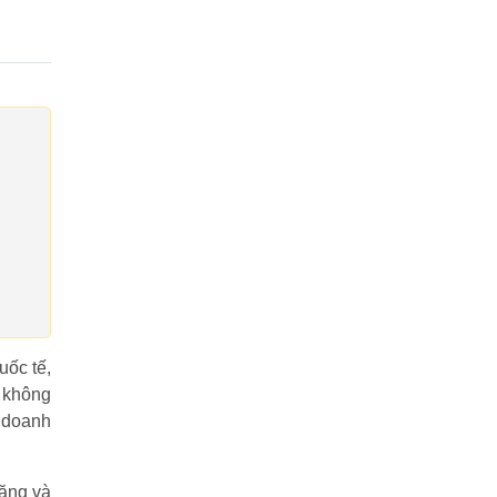
uốc tế,
n không
 doanh
năng và