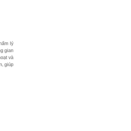
hẩm lý
ng gian
hoạt và
n, giúp