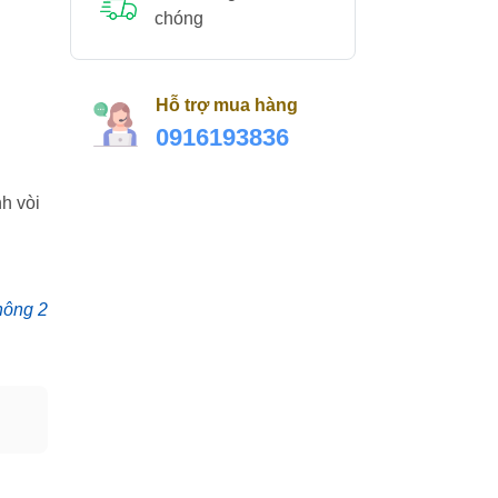
chóng
Hỗ trợ mua hàng
0916193836
nh vòi
hông 2