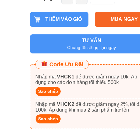
THÊM VÀO GIỎ
MUA NGAY
TƯ VẤN
Chúng tôi sẽ gọi lại ngay
Code Ưu Đãi
Nhập mã
VHCK1
để được giảm ngay 10k. Áp
dụng cho các đơn hàng tối thiểu 500k
Sao chép
Nhập mã
VHCK2
để được giảm ngay 2%, tối đa
100k. Áp dụng khi mua 2 sản phẩm trở lên
Sao chép