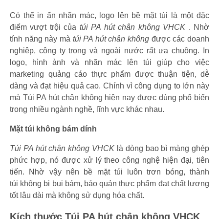
Có thể in ấn nhãn mác, logo lên bề mặt túi là một đặc
điểm vượt trội của
túi PA hút chân không VHCK
. Nhờ
tính năng này mà
túi PA hút chân không
được các doanh
nghiệp, công ty trong và ngoài nước rất ưa chuộng. In
logo, hình ảnh và nhãn mác lên túi giúp cho việc
marketing quảng cáo thực phẩm được thuận tiện, dễ
dàng và đạt hiệu quả cao. Chính vì công dụng to lớn này
mà Túi PA hút chân không hiện nay được dùng phổ biến
trong nhiều ngành nghề, lĩnh vực khác nhau.
Mặt túi không bám dính
Túi PA hút chân không VHCK
là dòng bao bì màng ghép
phức hợp, nó được xử lý theo công nghệ hiện đại, tiên
tiến. Nhờ vậy nên bề mặt túi luôn trơn bóng, thành
túi không bị bụi bám, bảo quản thực phẩm đạt chất lượng
tốt lâu dài mà không sử dụng hóa chất.
Kích thước Túi PA hút chân không VHCK