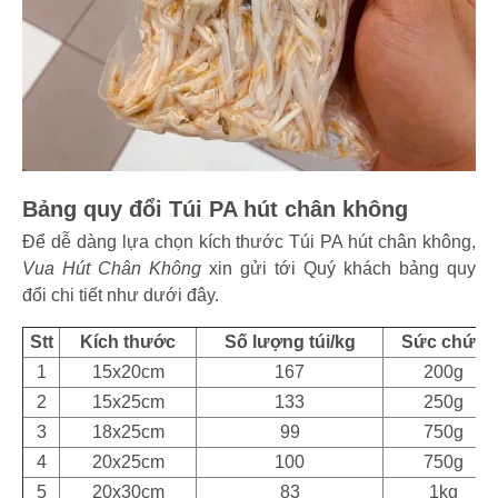
Bảng quy đổi Túi PA hút chân không
Để dễ dàng lựa chọn kích thước Túi PA hút chân không,
Vua Hút Chân Không
xin gửi tới Quý khách bảng quy
đổi chi tiết như dưới đây.
Stt
Kích thước
Số lượng túi/kg
Sức chứa
1
15x20cm
167
200g
2
15x25cm
133
250g
3
18x25cm
99
750g
4
20x25cm
100
750g
5
20x30cm
83
1kg