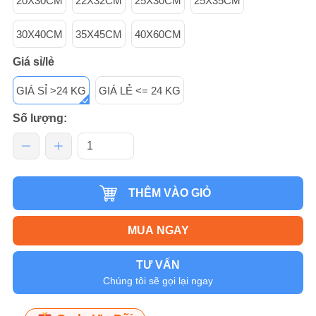
20X30CM
22X32CM
25X30CM
25X35CM
30X40CM
35X45CM
40X60CM
Giá sỉ/lẻ
GIÁ SỈ >24 KG
GIÁ LẺ <= 24 KG
Số lượng:
THÊM VÀO GIỎ
MUA NGAY
TƯ VẤN
Chúng tôi sẽ gọi lại ngay