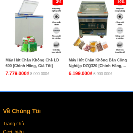
- 3%
- 10%
Máy Hút Chân Không Chè LD
Máy Hút Chân Không Bán Công
600 [Chính Hãng, Giá Tốt]
Nghiệp DZQ320 [Chính Hãng,
Giá Tốt]
7.779.000₫
6.199.000₫
8.000.000₫
6.900.000₫
Về Chúng Tôi
Trang chủ
Giới thiệu