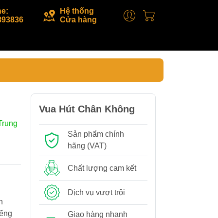
ne:
Hệ thống
893836
Cửa hàng
Vua Hút Chân Không
Trung
Sản phẩm chính
hãng (VAT)
Chất lượng cam kết
Dịch vụ vượt trội
h
iếng
Giao hàng nhanh