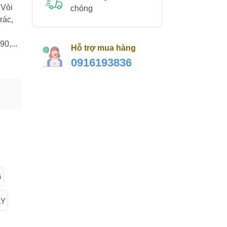
 Vòi
chóng
rác,
0,...
Hỗ trợ mua hàng
0916193836
G
ÁY