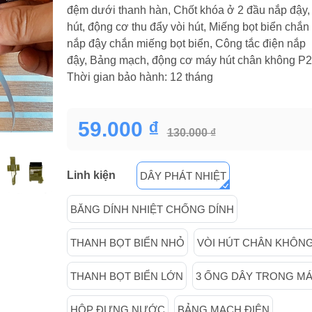
đệm dưới thanh hàn, Chốt khóa ở 2 đầu nắp đậy,
hút, động cơ thu đẩy vòi hút, Miếng bọt biển chắn 
nắp đậy chắn miếng bọt biển, Công tắc điện nắp
đậy, Bảng mạch, động cơ máy hút chân không P29
Thời gian bảo hành: 12 tháng
59.000 ₫
130.000 ₫
Linh kiện
DÂY PHÁT NHIỆT
BĂNG DÍNH NHIỆT CHỐNG DÍNH
THANH BỌT BIỂN NHỎ
VÒI HÚT CHÂN KHÔN
THANH BỌT BIỂN LỚN
3 ỐNG DÂY TRONG M
HỘP ĐỰNG NƯỚC
BẢNG MẠCH ĐIỆN