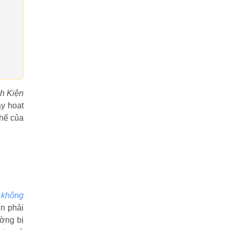
nh Kiện
y hoạt
thế của
 không
ên phải
ường bị