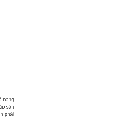
ả năng
iúp sản
ần phải