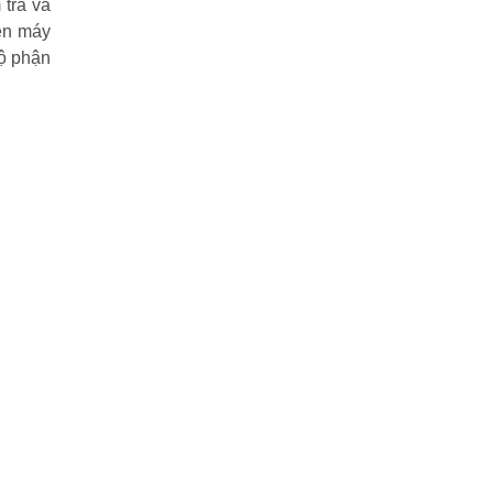
 tra và
iện máy
bộ phận