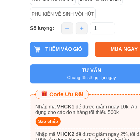
PHỤ KIỆN VỆ SINH VÒI HÚT
Số lượng:
THÊM VÀO GIỎ
MUA NGAY
TƯ VẤN
Chúng tôi sẽ gọi lại ngay
Code Ưu Đãi
Nhập mã
VHCK1
để được giảm ngay 10k. Áp
dụng cho các đơn hàng tối thiểu 500k
Sao chép
Nhập mã
VHCK2
để được giảm ngay 2%, tối đa
100k. Áp dụng khi mua 2 sản phẩm trở lên