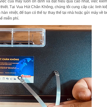
ệc của máy luôn ổn định và đạt hiệu quả cao nhất, việc kiểm
n thiết. Tại Vua Hút Chân Không, chúng tôi cung cấp các linh k
hàn nhiệt, để bạn có thể tự thay thế tại nhà hoặc gửi máy về 
hế miễn phí.