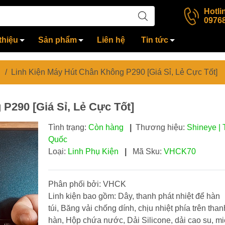
Hotli
0976
thiệu
Sản phẩm
Liên hệ
Tin tức
/
Linh Kiện Máy Hút Chân Không P290 [Giá Sỉ, Lẻ Cực Tốt]
P290 [Giá Sỉ, Lẻ Cực Tốt]
Tình trạng:
Còn hàng
|
Thương hiệu:
Shineye | 
Quốc
Loại:
Linh Phụ Kiện
|
Mã Sku:
VHCK70
Phân phối bởi: VHCK
Linh kiện bao gồm: Dây, thanh phát nhiệt để hàn
túi, Băng vải chống dính, chịu nhiệt phía trên than
hàn, Hộp chứa nước, Dải Silicone, dải cao su, m