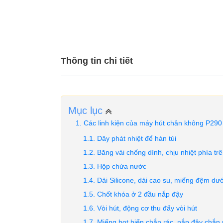
Thông tin chi tiết
Mục lục
Các linh kiện của máy hút chân không P290 
Dây phát nhiệt để hàn túi
Băng vải chống dính, chịu nhiệt phía tr
Hộp chứa nước
Dải Silicone, dải cao su, miếng đệm dư
Chốt khóa ở 2 đầu nắp đậy
Vòi hút, động cơ thu đẩy vòi hút
Miếng bọt biển chắn rác, nắp đậy chắn 