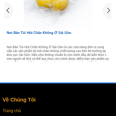
Nơi Bán Túi Hút Chân Không Ở Bình Dương
 cửa hàng đơn vị cung
Nơi Bán Túi Hút Chân Không Ở Bình Dương là các 
 cao trên thị trường tại
cung cấp các sản phẩm túi hút chân không chất lượn
mình đầy đủ kiến thức thì
trường tại khu vực Bình Dương. Nếu như không chu
ược điểm bán sản phẩm uy
đủ kiến thức thì mọi người sẽ khó có thể lựa chọn
bạn không thể bỏ qua tại
bán sản phẩm uy tín chất lượng. Một trong những 
đơn vị số một cung cấp
không thể bỏ qua tại khu vực này đó chính là Vua 
vị số một cung cấp dịch vụ hút chân không. Nơi Bán.
Về Chúng Tôi
Trang chủ