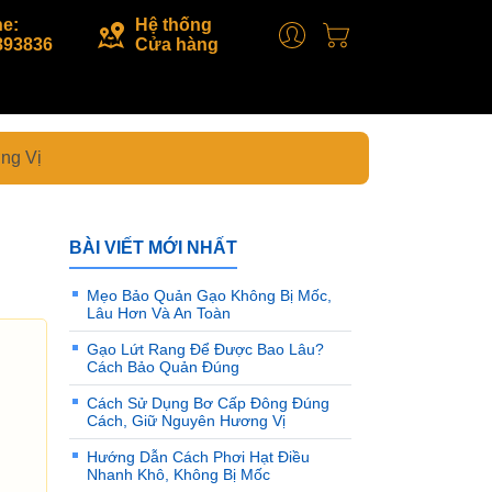
ne:
Hệ thống
893836
Cửa hàng
ng Vị
BÀI VIẾT MỚI NHẤT
Mẹo Bảo Quản Gạo Không Bị Mốc,
Lâu Hơn Và An Toàn
Gạo Lứt Rang Để Được Bao Lâu?
Cách Bảo Quản Đúng
Cách Sử Dụng Bơ Cấp Đông Đúng
Cách, Giữ Nguyên Hương Vị
Hướng Dẫn Cách Phơi Hạt Điều
Nhanh Khô, Không Bị Mốc