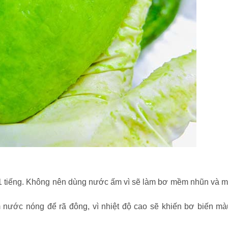
 1 tiếng. Không nên dùng nước ấm vì sẽ làm bơ mềm nhũn và m
 nước nóng để rã đông, vì nhiệt độ cao sẽ khiến bơ biến mà