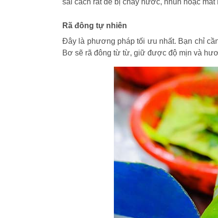
sai cách rất dễ bị chảy nước, nhũn hoặc mất 
Rã đông tự nhiên
Đây là phương pháp tối ưu nhất. Bạn chỉ cần
Bơ sẽ rã đông từ từ, giữ được độ mịn và hươ