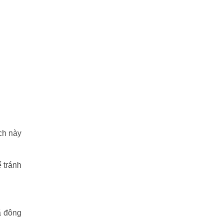
ch này
 tránh
ã đông