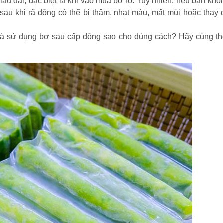
u dài, đặc biệt là khi vào mùa bơ rộ. Tuy nhiên, nếu bạn khôn
au khi rã đông có thể bị thâm, nhạt màu, mất mùi hoặc thay đ
và sử dụng bơ sau cấp đông sao cho đúng cách? Hãy cùng th