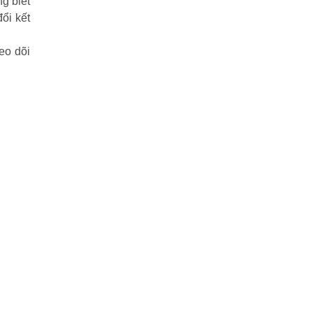
g biết
ổi kết
eo dõi