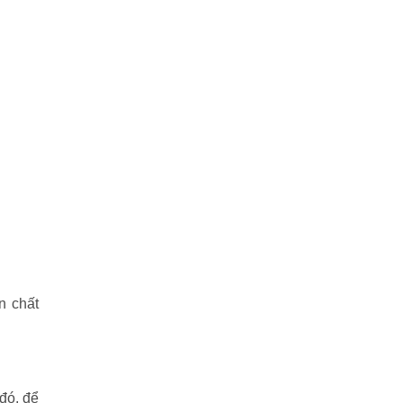
n chất
đó, để