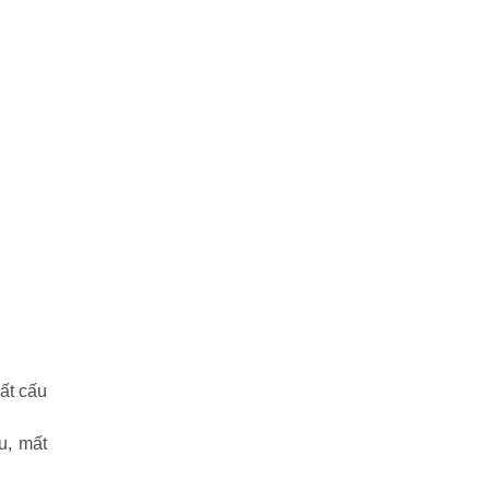
ất cấu
u, mất