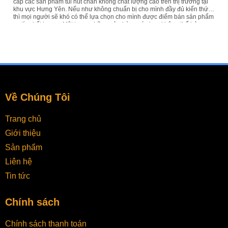
cấp các sản phẩm túi hút chân không chất lượng cao trên thị trường tại
khu vực Hưng Yên. Nếu như không chuẩn bị cho mình đầy đủ kiến thức
thì mọi người sẽ khó có thể lựa chọn cho mình được điểm bán sản phẩm
uy tín chất lượng. Một trong những cửa hàng các bạn không thể bỏ qua
tại khu vực này đó chính là Vua Hút Chân Không, đơn vị số một cung cấp
dịch vụ hút chân không. Nơi Bán...
Về Chúng Tôi
Trang chủ
Giới thiệu
Sản phẩm
Liên hệ
Tin tức
Chính sách
Chính sách thanh toán