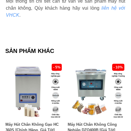
Mọi thông tin chi tiết cần tư vấn về sản phẩm máy hút
chân không, Qúy khách hàng hãy vui lòng
liên hệ với
VHCK
.
SẢN PHẨM KHÁC
- 5%
- 10%
i
Máy Hút Chân Không Gạo HC
Máy Hút Chân Không Công
360S [Chính Hãng, Giá Tốt]
Nghiệp DZQ400B [Giá Tốt]