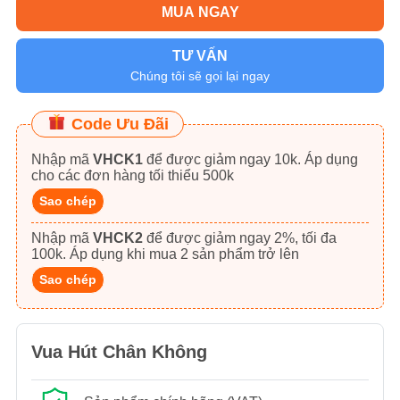
MUA NGAY
TƯ VẤN
Chúng tôi sẽ gọi lại ngay
Code Ưu Đãi
Nhập mã
VHCK1
để được giảm ngay 10k. Áp dụng
cho các đơn hàng tối thiểu 500k
Sao chép
Nhập mã
VHCK2
để được giảm ngay 2%, tối đa
100k. Áp dụng khi mua 2 sản phẩm trở lên
Sao chép
Vua Hút Chân Không