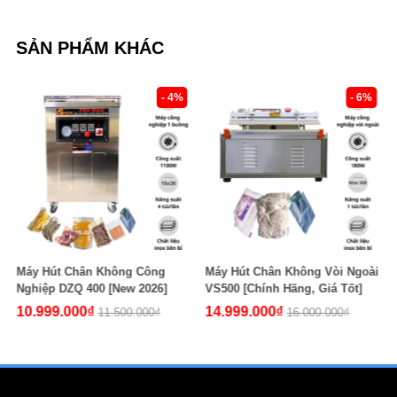
SẢN PHẨM KHÁC
- 4%
- 6%
- 5
g
Máy Hút Chân Không Vòi Ngoài
Máy Hút Chân Không Gạo HC
]
VS500 [Chính Hãng, Giá Tốt]
360S [Chính Hãng, Giá Tốt]
14.999.000₫
9.999.000₫
16.000.000₫
10.500.000₫