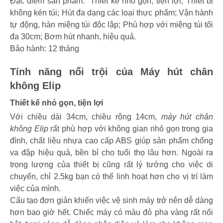
Đặc điểm sản phẩm: Thiết kế nhỏ gọn, tiện lợi; Thiết bị
không kén túi; Hút đa dạng các loại thực phẩm; Vận hành
tự động, hàn miệng túi độc lập; Phù hợp với miệng túi tối
đa 30cm; Bơm hút nhanh, hiệu quả.
Bảo hành: 12 tháng
Tính năng nổi trội của Máy hút chân
không Elip
Thiết kế nhỏ gọn, tiện lợi
Với chiều dài 34cm, chiều rộng 14cm,
máy hút chân
không Elip
rất phù hợp với không gian nhỏ gọn trong gia
đình, chất liệu nhựa cao cấp ABS giúp sản phẩm chống
va đập hiệu quả, bền bỉ cho tuổi thọ lâu hơn. Ngoài ra
trọng lượng của thiết bị cũng rất lý tưởng cho việc di
chuyển, chỉ 2.5kg bạn có thể linh hoạt hơn cho vị trí làm
việc của mình.
Cấu tạo đơn giản khiến việc vệ sinh máy trở nên dễ dàng
hơn bao giờ hết. Chiếc máy có màu đỏ pha vàng rất nổi