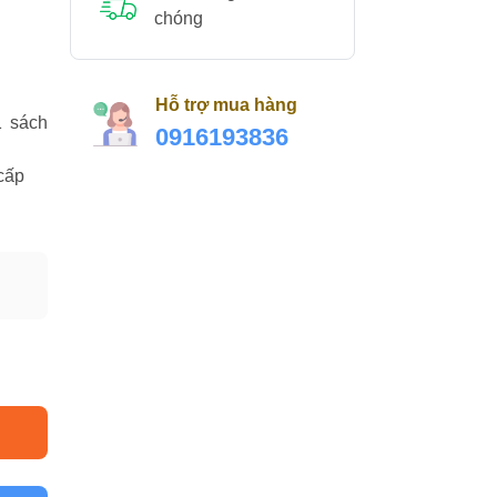
chóng
Hỗ trợ mua hàng
1 sách
0916193836
cấp