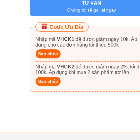
TƯ VẤN
Chúng tôi sẽ gọi lại ngay
Code Ưu Đãi
Nhập mã
VHCK1
để được giảm ngay 10k. Áp
dụng cho các đơn hàng tối thiểu 500k
Sao chép
Nhập mã
VHCK2
để được giảm ngay 2%, tối đa
100k. Áp dụng khi mua 2 sản phẩm trở lên
Sao chép