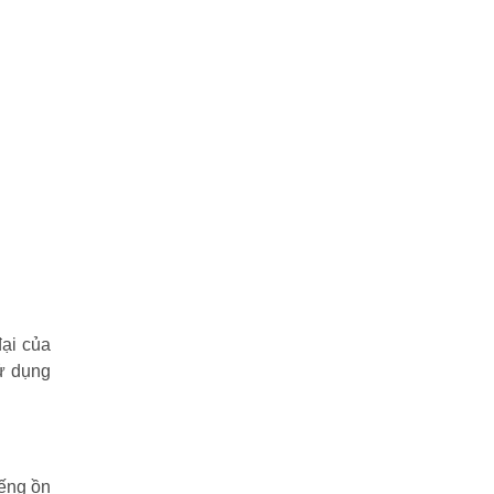
:
đại của
sử dụng
iếng ồn