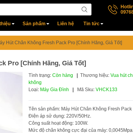
Hotli
0976
thiệu
Sản phẩm
Liên hệ
Tin tức
áy Hút Chân Không Fresh Pack Pro [Chính Hãng, Giá Tốt]
k Pro [Chính Hãng, Giá Tốt]
Tình trạng:
Còn hàng
|
Thương hiệu:
Vua hút c
không
Loại:
Máy Gia Đình
|
Mã Sku:
VHCK133
Tên sản phẩm: Máy Hút Chân Không Fresh Pack
Điện áp sử dụng: 220V/50Hz.
Công suất hoạt động: 100W.
Mức độ chân không cực đại của máy: 0,0045Mpa