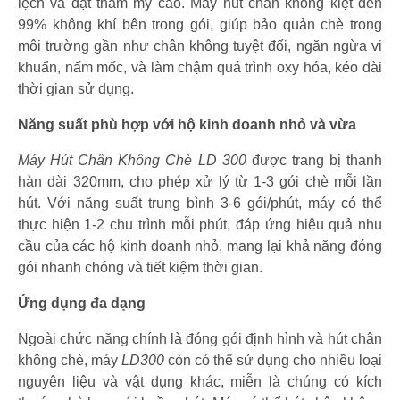
lệch và đạt thẩm mỹ cao. Máy hút chân không kiệt đến
99% không khí bên trong gói, giúp bảo quản chè trong
môi trường gần như chân không tuyệt đối, ngăn ngừa vi
khuẩn, nấm mốc, và làm chậm quá trình oxy hóa, kéo dài
thời gian sử dụng.
Năng suất phù hợp với hộ kinh doanh nhỏ và vừa
Máy Hút Chân Không Chè LD 300
được trang bị thanh
hàn dài 320mm, cho phép xử lý từ 1-3 gói chè mỗi lần
hút. Với năng suất trung bình 3-6 gói/phút, máy có thể
thực hiện 1-2 chu trình mỗi phút, đáp ứng hiệu quả nhu
cầu của các hộ kinh doanh nhỏ, mang lại khả năng đóng
gói nhanh chóng và tiết kiệm thời gian.
Ứng dụng đa dạng
Ngoài chức năng chính là đóng gói định hình và hút chân
không chè, máy
LD300
còn có thể sử dụng cho nhiều loại
nguyên liệu và vật dụng khác, miễn là chúng có kích