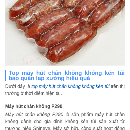
Top máy hút chân không không kén túi
bảo quản lạp xưởng hiệu quả
Dưới đây là
top máy hút chân không không kén túi
trên thị
trường ở thời điểm hiện tại.
Máy hút chân không P290
Máy hút chân không P290
là sản phẩm máy hút chân
không dành cho gia đình không kén túi sản xuất từ
thương hiệu Shineye. Máy sở hữu công suất hoạt động