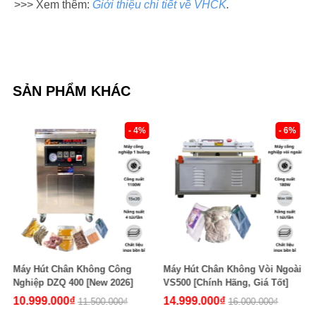
>>> Xem thêm:
Giới thiệu chi tiết về VHCK
.
SẢN PHẨM KHÁC
- 4%
- 6%
Máy Hút Chân Không Công
Máy Hút Chân Không Vòi Ngoài
Nghiệp DZQ 400 [New 2026]
VS500 [Chính Hãng, Giá Tốt]
10.999.000₫
14.999.000₫
11.500.000₫
16.000.000₫