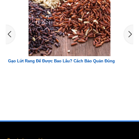
Gạo Lứt Rang Để Được Bao Lâu? Cách Bảo Quản Đúng