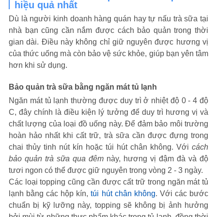
hiệu quả nhất
Dù là người kinh doanh hàng quán hay tự nấu trà sữa tại
nhà bạn cũng cần nắm được cách bảo quản trong thời
gian dài. Điều này không chỉ giữ nguyên được hương vị
của thức uống mà còn bảo vệ sức khỏe, giúp bạn yên tâm
hơn khi sử dụng.
Bảo quản trà sữa bằng ngăn mát tủ lạnh
Ngăn mát tủ lạnh thường được duy trì ở nhiệt độ 0 - 4 độ
C, đây chính là điều kiện lý tưởng để duy trì hương vị và
chất lượng của loại đồ uống này. Để đảm bảo môi trường
hoàn hảo nhất khi cất trữ, trà sữa cần được đựng trong
chai thủy tinh nút kín hoặc túi hút chân không. Với
cách
bảo quản trà sữa qua đêm
này, hương vị đậm đà và độ
tươi ngon có thể được giữ nguyên trong vòng 2 - 3 ngày.
Các loại topping cũng cần được cất trữ trong ngăn mát tủ
lạnh bằng các hộp kín,
túi hút chân không
. Với các bước
chuẩn bị kỹ lưỡng này, topping sẽ không bị ảnh hưởng
bởi mùi từ những thực phẩm khác trong tủ lạnh, đồng thời