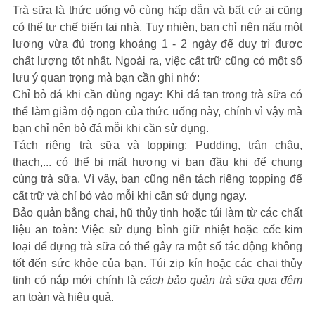
Trà sữa là thức uống vô cùng hấp dẫn và bất cứ ai cũng
có thể tự chế biến tại nhà. Tuy nhiên, bạn chỉ nên nấu một
lượng vừa đủ trong khoảng 1 - 2 ngày để duy trì được
chất lượng tốt nhất. Ngoài ra, việc cất trữ cũng có một số
lưu ý quan trọng mà bạn cần ghi nhớ:
Chỉ bỏ đá khi cần dùng ngay: Khi đá tan trong trà sữa có
thể làm giảm độ ngon của thức uống này, chính vì vậy mà
bạn chỉ nên bỏ đá mỗi khi cần sử dụng.
Tách riêng trà sữa và topping: Pudding, trân châu,
thạch,... có thể bị mất hương vị ban đầu khi để chung
cùng trà sữa. Vì vậy, bạn cũng nên tách riêng topping để
cất trữ và chỉ bỏ vào mỗi khi cần sử dụng ngay.
Bảo quản bằng chai, hũ thủy tinh hoặc túi làm từ các chất
liệu an toàn: Việc sử dụng bình giữ nhiệt hoặc cốc kim
loại để đựng trà sữa có thể gây ra một số tác động không
tốt đến sức khỏe của bạn. Túi zip kín hoặc các chai thủy
tinh có nắp mới chính là
cách bảo quản trà sữa qua đêm
an toàn và hiệu quả.