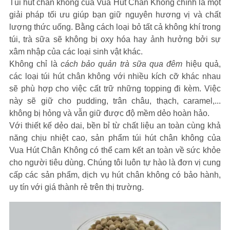
Túi hút chân không của Vua Hút Chân Không chính là một
giải pháp tối ưu giúp bạn giữ nguyên hương vị và chất
lượng thức uống. Bằng cách loại bỏ tất cả không khí trong
túi, trà sữa sẽ không bị oxy hóa hay ảnh hưởng bởi sự
xâm nhập của các loại sinh vật khác.
Không chỉ là
cách bảo quản trà sữa qua đêm
hiệu quả,
các loại túi hút chân không với nhiều kích cỡ khác nhau
sẽ phù hợp cho việc cất trữ những topping đi kèm. Việc
này sẽ giữ cho pudding, trân châu, thạch, caramel,...
không bị hỏng và vẫn giữ được độ mềm dẻo hoàn hảo.
Với thiết kế dẻo dai, bền bỉ từ chất liệu an toàn cùng khả
năng chịu nhiệt cao, sản phẩm túi hút chân không của
Vua Hút Chân Không có thể cam kết an toàn về sức khỏe
cho người tiêu dùng. Chúng tôi luôn tự hào là đơn vị cung
cấp các sản phẩm, dịch vụ hút chân không có bảo hành,
uy tín với giá thành rẻ trên thị trường.