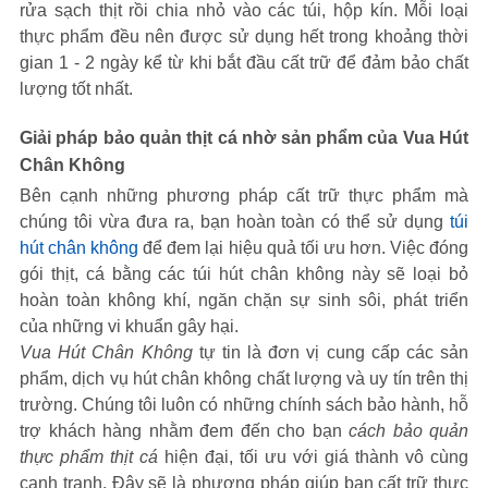
rửa sạch thịt rồi chia nhỏ vào các túi, hộp kín. Mỗi loại
thực phẩm đều nên được sử dụng hết trong khoảng thời
gian 1 - 2 ngày kể từ khi bắt đầu cất trữ để đảm bảo chất
lượng tốt nhất.
Giải pháp bảo quản thịt cá nhờ sản phẩm của Vua Hút
Chân Không
Bên cạnh những phương pháp cất trữ thực phẩm mà
chúng tôi vừa đưa ra, bạn hoàn toàn có thể sử dụng
túi
hút chân không
để đem lại hiệu quả tối ưu hơn. Việc đóng
gói thịt, cá bằng các túi hút chân không này sẽ loại bỏ
hoàn toàn không khí, ngăn chặn sự sinh sôi, phát triển
của những vi khuẩn gây hại.
Vua Hút Chân Không
tự tin là đơn vị cung cấp các sản
phẩm, dịch vụ hút chân không chất lượng và uy tín trên thị
trường. Chúng tôi luôn có những chính sách bảo hành, hỗ
trợ khách hàng nhằm đem đến cho bạn
cách bảo quản
thực phẩm thịt cá
hiện đại, tối ưu với giá thành vô cùng
cạnh tranh. Đây sẽ là phương pháp giúp bạn cất trữ thực