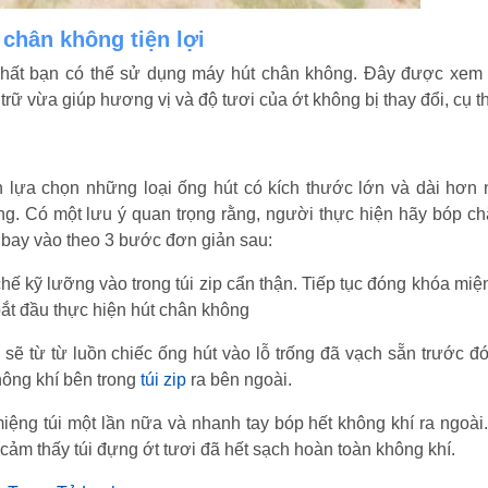
chân không tiện lợi
nhất bạn có thể sử dụng máy hút chân không. Đây được xem 
trữ vừa giúp hương vị và độ tươi của ớt không bị thay đổi, cụ t
 lựa chọn những loại ống hút có kích thước lớn và dài hơn
ng. Có một lưu ý quan trọng rằng, người thực hiện hãy bóp ch
 bay vào theo 3 bước đơn giản sau:
hế kỹ lưỡng vào trong túi zip cẩn thận. Tiếp tục đóng khóa miệ
 bắt đầu thực hiện hút chân không
sẽ từ từ luồn chiếc ống hút vào lỗ trống đã vạch sẵn trước đó
hông khí bên trong
túi zip
ra bên ngoài.
iệng túi một lần nữa và nhanh tay bóp hết không khí ra ngoài
 cảm thấy túi đựng ớt tươi đã hết sạch hoàn toàn không khí.