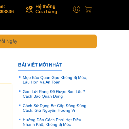
ne:
Hệ thống
893836
Cửa hàng
Mỗi Ngày
BÀI VIẾT MỚI NHẤT
Mẹo Bảo Quản Gạo Không Bị Mốc,
Lâu Hơn Và An Toàn
Gạo Lứt Rang Để Được Bao Lâu?
Cách Bảo Quản Đúng
Cách Sử Dụng Bơ Cấp Đông Đúng
Cách, Giữ Nguyên Hương Vị
Hướng Dẫn Cách Phơi Hạt Điều
Nhanh Khô, Không Bị Mốc