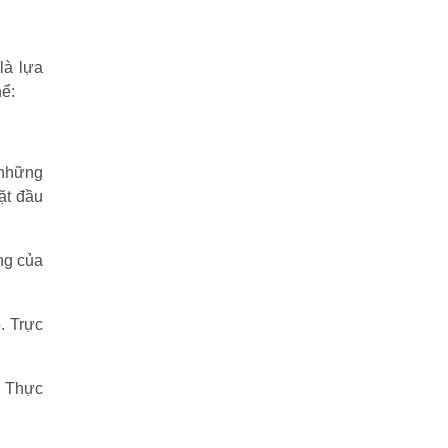
là lựa
hể:
 những
ặt đầu
ng của
. Trực
. Thực