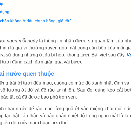
zip
 dụng
chân không ở đâu chính hãng, giá tốt?
ươi ngon mỗi ngày
là thông tin nhận được sự quan tâm của nhi
ính là gia vị thường xuyên góp mặt trong căn bếp của mỗi gia
a sử dụng nhưng ớt đã bị héo, không tươi. Bài viết sau đây,
V
 tươi đúng cách đơn giản qua vài bước.
ai nước quen thuộc
hững trái ớt tươi đều màu, cuống có mức độ xanh nhất định và
 số lượng ớt đó và để ráo tự nhiên. Sau đó, dùng kéo cắt bớ
m bảo tất cả đã được bao phủ trọn vẹn.
nh chai nước để ráo, cho từng quả ớt vào miệng chai một cá
p lại thật cẩn thận và bảo quản nhiệt độ trong ngăn mát tủ lạn
ng lên đến nửa năm hoặc hơn thế.