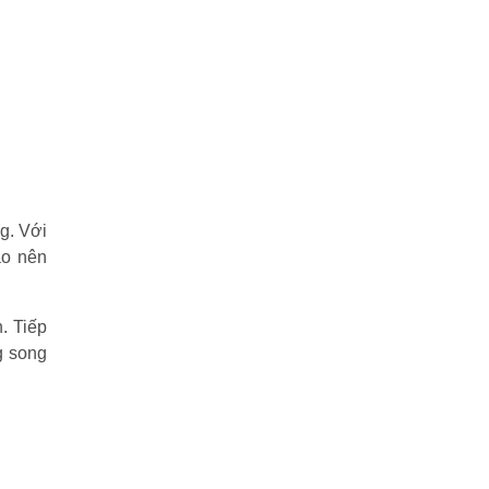
g. Với
ạo nên
. Tiếp
g song