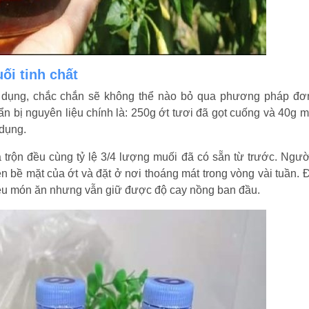
ối tinh chất
g dụng, chắc chắn sẽ không thể nào bỏ qua phương pháp đơ
ẩn bị nguyên liệu chính là: 250g ớt tươi đã gọt cuống và 40g m
 dụng.
 trộn đều cùng tỷ lệ 3/4 lượng muối đã có sẵn từ trước. Ngườ
ên bề mặt của ớt và đặt ở nơi thoáng mát trong vòng vài tuần. Đ
hiều món ăn nhưng vẫn giữ được độ cay nồng ban đầu.