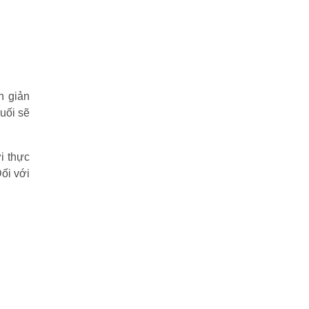
n giản
uối sẽ
i thực
ối với