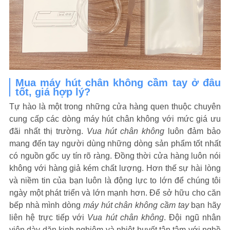
Mua máy hút chân không cầm tay ở đâu
tốt, giá hợp lý?
Tự hào là một trong những cửa hàng quen thuộc chuyên
cung cấp các dòng máy hút chân không với mức giá ưu
đãi nhất thị trường.
Vua hút chân không
luôn đảm bảo
mang đến tay người dùng những dòng sản phẩm tốt nhất
có nguồn gốc uy tín rõ ràng. Đồng thời cửa hàng luôn nói
không với hàng giả kém chất lượng. Hơn thế sự hài lòng
và niềm tin của bạn luôn là động lực to lớn để chúng tôi
ngày một phát triển và lớn mạnh hơn. Để sở hữu cho căn
bếp nhà mình dòng
máy hút chân không cầm tay
bạn hãy
liên hệ trực tiếp với
Vua hút chân không
. Đội ngũ nhân
viên dày dặn kinh nghiệm và nhiệt huyết tận tâm với nghề