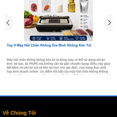
Top 9 Máy Hút Chân Không Gia Đình Không Kén Túi
Máy hút chân không không kén túi là dòng máy có thể sử dụng với túi
trơn, túi bạc, túi PA/PE mà không cần túi gân chuyên dụng. Điều này giúp
tiết kiệm chi phí túi hút và tiện lợi hơn cho gia đình, cửa hàng thực phẩm
hay kinh doanh online. Ưu điểm nổi bật của máy hút chân không không
kén túi: Sử dụng được nhiều loại túi phổ thông Tiết kiệm chi phí đóng gói
lâu dài Hút được thực phẩm khô và ướt Phù hợp gia đình, shop thực
phẩm, kinh doanh online Bảo quản thực phẩm tươi lâu hơn Máy hút
chân...
Về Chúng Tôi