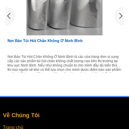
hân Không Ở Ninh Bình
Nơi Bán Túi Hút Chân
 Không Ở Ninh Bình là các cửa hàng đơn vị cung
Nơi Bán Túi Hút Chân Khô
hút chân không chất lượng cao trên thị trường tại
cấp các sản phẩm túi hút c
ếu như không chuẩn bị cho mình đầy đủ kiến thức
khu vực Hà Đông. Nếu như
 có thể lựa chọn cho mình được điểm bán sản phẩm
thì mọi người sẽ khó có t
t trong những cửa hàng các bạn không thể bỏ qua
uy tín chất lượng. Một tr
ính là Vua Hút Chân Không, đơn vị số một cung cấp
tại khu vực này đó chính 
g. Nơi Bán...
dịch vụ hút chân không. Nơ
Về Chúng Tôi
Trang chủ