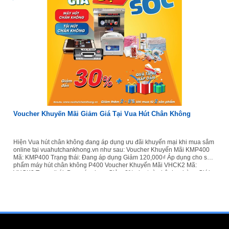
Voucher Khuyến Mãi Giảm Giá Tại Vua Hút Chân Không
Hiện Vua hút chân không đang áp dụng ưu đãi khuyến mại khi mua sắm
online tại vuahutchankhong.vn như sau: Voucher Khuyến Mãi KMP400
Mã: KMP400 Trạng thái: Đang áp dụng Giảm 120,000₫ Áp dụng cho sản
phẩm máy hút chân không P400 Voucher Khuyến Mãi VHCK2 Mã:
VHCK2 Trạng thái: Đang áp dụng Giảm 2% cho toàn bộ đơn hàng Giới
hạn số tiền khuyến mãi là 100,000₫ Tổng số lượng sản phẩm được
khuyến mãi phải tối thiểu là 2 Mỗi khách hàng được sử dụng 1 lần Áp
dụng cho tất cả các sản phẩm máy hút chân không và túi hút chân không
Voucher khuyến mãi VHCK1 Mã: VHCK1 Trạng thái: Đang áp dụng Giảm
10,000₫...