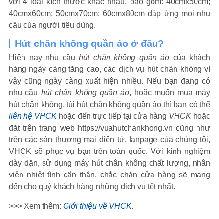
với 4 loại kích thước khác nhau, bao gồm: 40cmx50cm;
40cmx60cm; 50cmx70cm; 60cmx80cm đáp ứng mọi nhu
cầu của người tiêu dùng.
Hút chân không quần áo ở đâu?
Hiện nay nhu cầu
hút chân không quần áo
của khách
hàng ngày càng tăng cao, các dịch vụ hút chân không vì
vậy cũng ngày càng xuất hiện nhiều. Nếu bạn đang có
nhu cầu
hút chân không quần áo
, hoặc muốn mua máy
hút chân không, túi hút chân không quần áo thì bạn có thể
liên hệ VHCK
hoặc đến trực tiếp tại cửa hàng
VHCK
hoặc
đặt trên trang web https://vuahutchankhong.vn cũng như
trên các sàn thương mại điện tử, fanpage của chúng tôi,
VHCK sẽ phục vụ bạn trên toàn quốc. Với kinh nghiệm
dày dặn, sử dụng máy hút chân không chất lượng, nhân
viên nhiệt tình cẩn thận, chắc chắn cửa hàng sẽ mang
đến cho quý khách hàng những dịch vụ tốt nhất.
>>> Xem thêm:
Giới thiệu về VHCK
.