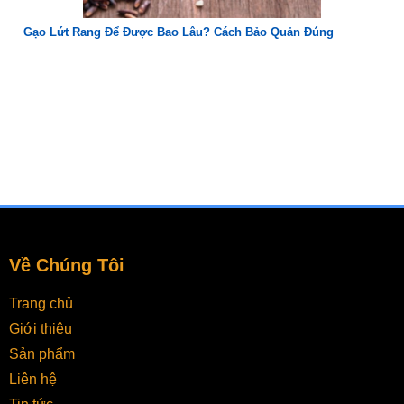
Gạo Lứt Rang Để Được Bao Lâu? Cách Bảo Quản Đúng
Về Chúng Tôi
Trang chủ
Giới thiệu
Sản phẩm
Liên hệ