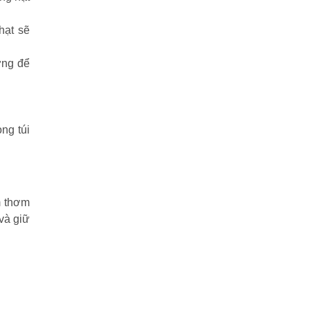
hạt sẽ
ởng để
ng túi
m thơm
và giữ