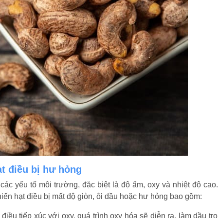
t điều bị hư hỏng
 các yếu tố môi trường, đặc biệt là độ ẩm, oxy và nhiệt độ cao
ến hạt điều bị mất độ giòn, ôi dầu hoặc hư hỏng bao gồm:
 điều tiếp xúc với oxy, quá trình oxy hóa sẽ diễn ra, làm dầu tr