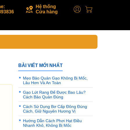
ne:
Hệ thống
893836
Cửa hàng
BÀI VIẾT MỚI NHẤT
Mẹo Bảo Quản Gạo Không Bị Mốc,
Lâu Hơn Và An Toàn
Gạo Lứt Rang Để Được Bao Lâu?
Cách Bảo Quản Đúng
Cách Sử Dụng Bơ Cấp Đông Đúng
Cách, Giữ Nguyên Hương Vị
Hướng Dẫn Cách Phơi Hạt Điều
Nhanh Khô, Không Bị Mốc