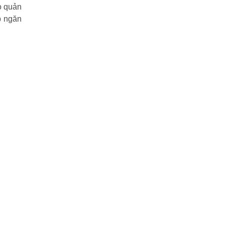
o quản
p ngăn