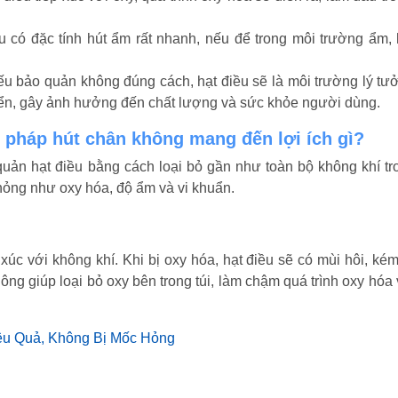
 có đặc tính hút ẩm rất nhanh, nếu để trong môi trường ẩm, 
u bảo quản không đúng cách, hạt điều sẽ là môi trường lý tư
riển, gây ảnh hưởng đến chất lượng và sức khỏe người dùng.
pháp hút chân không mang đến lợi ích gì?
uản hạt điều bằng cách loại bỏ gần như toàn bộ không khí tro
hỏng như oxy hóa, độ ẩm và vi khuẩn.
p xúc với không khí. Khi bị oxy hóa, hạt điều sẽ có mùi hôi, ké
ng giúp loại bỏ oxy bên trong túi, làm chậm quá trình oxy hóa 
ệu Quả, Không Bị Mốc Hỏng