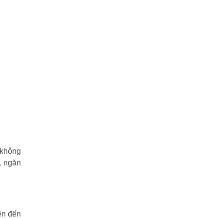
 không
, ngăn
ên đến