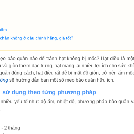
phẩm
chân không ở đâu chính hãng, giá tốt?
o bảo quản nào để tránh hạt không bị mốc? Hạt điều là một
i và giòn thơm đặc trưng, hạt mang lại nhiều lợi ích cho sức kh
uản đúng cách, hạt điều rất dễ bị mất độ giòn, trở nên ẩm mố
hông
sẽ hướng dẫn bạn một số mẹo bảo quản hữu ích.
n sử dụng theo từng phương pháp
 nhiều yếu tố như: độ ẩm, nhiệt độ, phương pháp bảo quản v
:
 - 2 tháng