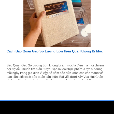
Cách Bảo Quản Gạo Số Lượng Lớn Hiệu Quả, Không Bị Mốc
Bảo Quản Gạo Số Lượng Lớn không bị ẩm mốc là điều mà mọi chị em
nội trợ đều muốn tìm hiểu được. Gạo là loại thực phẩm được sử dụng
mỗi ngày trong gia đình vì vậy để đảm bảo sức khỏe cho các thành viên
bạn cần biết cách bảo quản cẩn thận. Bài viết dưới đây Vua Hút Chân
Không sẽ hướng dẫn bạn một số mẹo hay. Nguyên nhân khiến cho gạo
dễ bị ẩm mốc? Trước khi đi vào các cách Bảo Quản Gạo Số Lượng Lớn
cụ thể, hãy cùng điểm qua các nguyên nhân khiến...