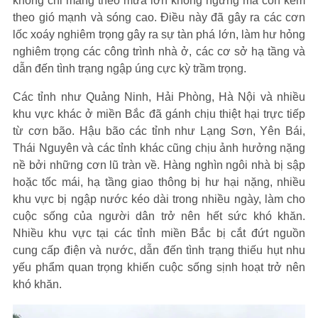
không chỉ mang theo mưa lớn không ngừng mà còn kèm
theo gió mạnh và sóng cao. Điều này đã gây ra các cơn
lốc xoáy nghiêm trọng gây ra sự tàn phá lớn, làm hư hỏng
nghiêm trọng các công trình nhà ở, các cơ sở hạ tầng và
dẫn đến tình trạng ngập úng cực kỳ trầm trọng.
Các tỉnh như Quảng Ninh, Hải Phòng, Hà Nội và nhiều
khu vực khác ở miền Bắc đã gánh chịu thiệt hại trực tiếp
từ cơn bão. Hậu bão các tỉnh như Lạng Sơn, Yên Bái,
Thái Nguyên và các tỉnh khác cũng chịu ảnh hưởng nặng
nề bởi những cơn lũ tràn về. Hàng nghìn ngôi nhà bị sập
hoặc tốc mái, hạ tầng giao thông bị hư hại nặng, nhiều
khu vực bị ngập nước kéo dài trong nhiều ngày, làm cho
cuộc sống của người dân trở nên hết sức khó khăn.
Nhiều khu vực tại các tỉnh miền Bắc bị cắt đứt nguồn
cung cấp điện và nước, dẫn đến tình trạng thiếu hụt nhu
yếu phẩm quan trọng khiến cuộc sống sịnh hoạt trở nên
khó khăn.