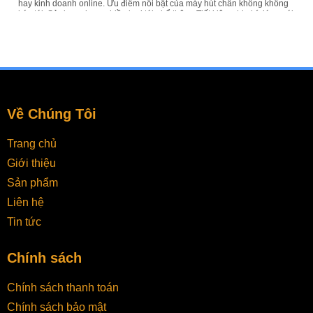
hay kinh doanh online. Ưu điểm nổi bật của máy hút chân không không
kén túi: Sử dụng được nhiều loại túi phổ thông Tiết kiệm chi phí đóng gói
lâu dài Hút được thực phẩm khô và ướt Phù hợp gia đình, shop thực
phẩm, kinh doanh online Bảo quản thực phẩm tươi lâu hơn Máy hút
chân...
Về Chúng Tôi
Trang chủ
Giới thiệu
Sản phẩm
Liên hệ
Tin tức
Chính sách
Chính sách thanh toán
Chính sách bảo mật