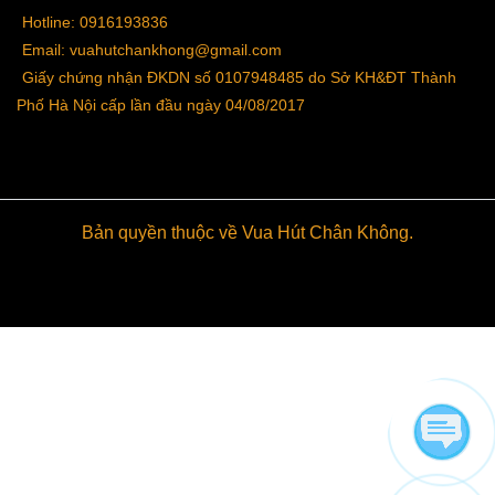
Hotline: 0916193836
Email: vuahutchankhong@gmail.com
Giấy chứng nhận ĐKDN số 0107948485 do Sở KH&ĐT Thành
Phố Hà Nội cấp lần đầu ngày 04/08/2017
Bản quyền thuộc về Vua Hút Chân Không.