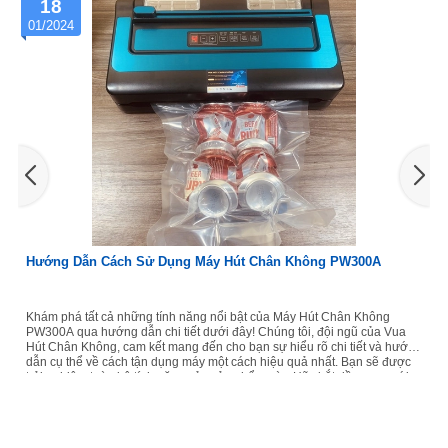
18
1
1/2024
01/20
ướng Dẫn Cách Sử Dụng Máy Hút Chân Không PW300A
Hướn
hám phá tất cả những tính năng nổi bật của Máy Hút Chân Không
Khám 
W300A qua hướng dẫn chi tiết dưới đây! Chúng tôi, đội ngũ của Vua
hướng 
út Chân Không, cam kết mang đến cho bạn sự hiểu rõ chi tiết và hướng
bạn sự
ẫn cụ thể về cách tận dụng máy một cách hiệu quả nhất. Bạn sẽ được
quả nh
rải nghiệm toàn bộ tính năng của sản phẩm này. Hãy bắt đầu ngay với
Hãy bắ
hững hướng dẫn rõ ràng và dễ hiểu về cách sử dụng Máy Hút Chân
cách sử d
PW300A. Tìm hiểu chức năng các phím trên Máy hút chân không
trên M
PW300A Để...