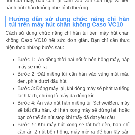
hút của máy, đầu còn lại cắm vào van của hộp và tiến
hành hút chân không như bình thường.
Hướng dẫn sử dụng chức năng chỉ hàn
túi trên máy hút chân không Caso VC10
Cách sử dụng chức năng chỉ hàn túi trên máy hút chân
không Caso VC10 hết sức đơn giản. Bạn chỉ cần thực
hiện theo những bước sau:
Bước 1: Ấn đồng thời hai nốt ở bên hông máy, nắp
máy sẽ mở ra
Bước 2: Đặt miệng túi cần hàn vào vùng mút màu
đen, phía dưới đầu hút.
Bước 3: Đóng máy lại, khi đóng máy sẽ phát ra tiếng
tạch tạch, chứng tỏ máy đã đóng kín
Bước 4: Ấn vào nút hàn miệng túi SchweiBen, máy
sẽ bắt đầu hàn, khi hàn xong máy sẽ dừng lại, hoặc
bạn có thể ấn nút stop khi thấy đã đạt yêu cầu
Bước 5: Khi máy hút xong sẽ tắt hết đèn, bạn chỉ
cần ấn 2 nút bên hông, máy mở ra để bạn lấy sản