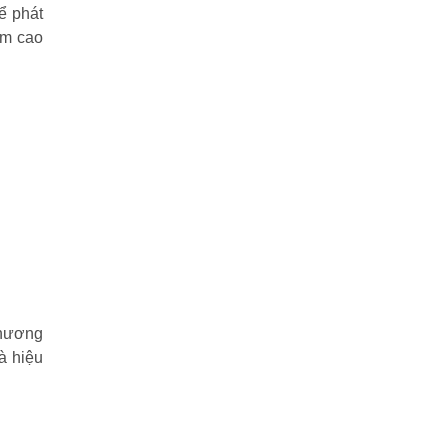
ể phát
ẩm cao
phương
à hiệu