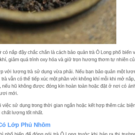
ứ có nắp đậy chắc chắn là cách bảo quản trà Ô Long phổ biến 
khí, giảm quá trình oxy hóa và giữ trọn hương thơm tự nhiên của
 với lượng trà sử dụng vừa phải. Nếu bạn bảo quản một lượ
trà vẫn có thể tiếp xúc một phần với không khí mỗi khi mở nắp,
i, nếu hũ không được đóng kín hoàn toàn hoặc đặt ở nơi có án
tươi mới.
i việc sử dụng trong thời gian ngắn hoặc kết hợp thêm các biệ
chất lượng tốt nhất.
 Có Lớp Phủ Nhôm
ì phổ biến để đóng gói trà Ô Long trước khi bán ra thị trườn