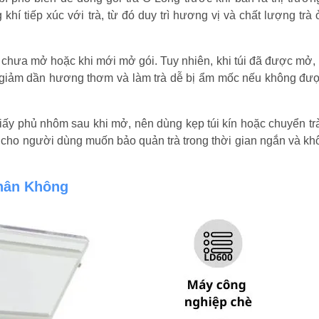
í tiếp xúc với trà, từ đó duy trì hương vị và chất lượng trà
chưa mở hoặc khi mới mở gói. Tuy nhiên, khi túi đã được mở,
 giảm dần hương thơm và làm trà dễ bị ẩm mốc nếu không đư
giấy phủ nhôm sau khi mở, nên dùng kẹp túi kín hoặc chuyển tr
ợi cho người dùng muốn bảo quản trà trong thời gian ngắn và kh
hân Không