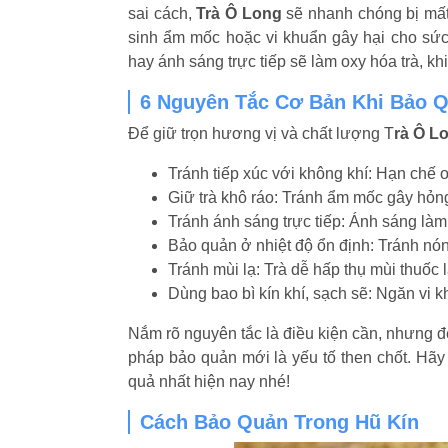
sai cách,
Trà Ô Long
sẽ nhanh chóng bị mất 
sinh ẩm mốc hoặc vi khuẩn gây hại cho sức 
hay ánh sáng trực tiếp sẽ làm oxy hóa trà, kh
6 Nguyên Tắc Cơ Bản Khi Bảo Q
Để giữ trọn hương vị và chất lượng T
rà Ô L
Tránh tiếp xúc với không khí: Hạn chế
Giữ trà khô ráo: Tránh ẩm mốc gây hỏn
Tránh ánh sáng trực tiếp: Ánh sáng là
Bảo quản ở nhiệt độ ổn định: Tránh nón
Tránh mùi lạ: Trà dễ hấp thụ mùi thuốc lá
Dùng bao bì kín khí, sạch sẽ: Ngăn vi k
Nắm rõ nguyên tắc là điều kiện cần, nhưng đ
pháp bảo quản mới là yếu tố then chốt. Hã
quả nhất hiện nay nhé!
Cách Bảo Quản Trong Hũ Kín