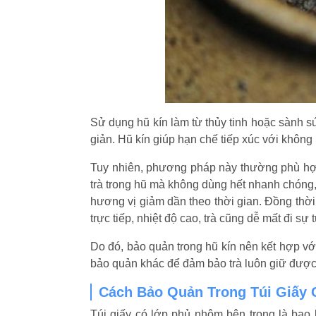
Sử dụng hũ kín làm từ thủy tinh hoặc sành s
giản. Hũ kín giúp hạn chế tiếp xúc với không 
Tuy nhiên, phương pháp này thường phù hợp
trà trong hũ mà không dùng hết nhanh chóng, 
hương vị giảm dần theo thời gian. Đồng thờ
trực tiếp, nhiệt độ cao, trà cũng dễ mất đi sự 
Do đó, bảo quản trong hũ kín nên kết hợp vớ
bảo quản khác để đảm bảo trà luôn giữ được 
Cách Bảo Quản Trong Túi Giấy
Túi giấy có lớp phủ nhôm bên trong là bao b