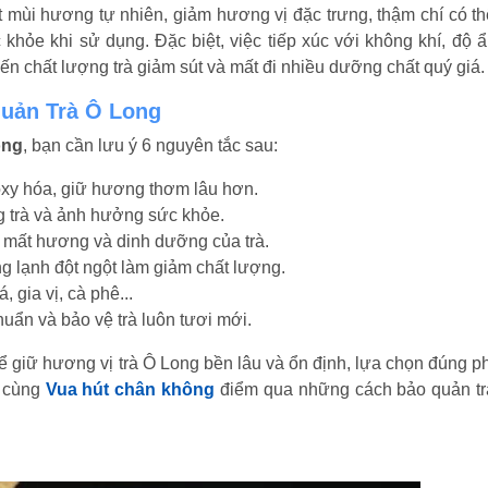
mùi hương tự nhiên, giảm hương vị đặc trưng, thậm chí có th
khỏe khi sử dụng. Đặc biệt, việc tiếp xúc với không khí, độ 
iến chất lượng trà giảm sút và mất đi nhiều dưỡng chất quý giá.
uản Trà Ô Long
ong
, bạn cần lưu ý 6 nguyên tắc sau:
 oxy hóa, giữ hương thơm lâu hơn.
g trà và ảnh hưởng sức khỏe.
m mất hương và dinh dưỡng của trà.
g lạnh đột ngột làm giảm chất lượng.
, gia vị, cà phê...
huẩn và bảo vệ trà luôn tươi mới.
ể giữ hương vị trà Ô Long bền lâu và ổn định, lựa chọn đúng 
y cùng
Vua hút chân không
điểm qua những cách bảo quản tr