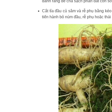
đánh răng để chà sạch phần đất còn sót 
Cắt tỉa đầu củ sâm và rễ phụ bằng kéo
tiến hành bỏ núm đầu, rễ phụ hoặc thái