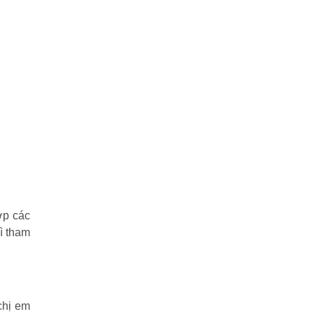
ợp các
ì tham
chị em