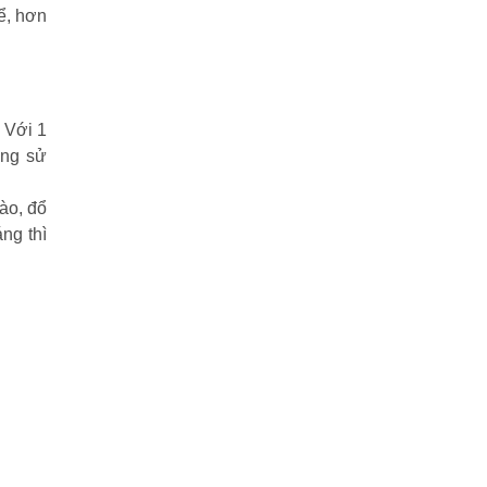
kể, hơn
 Với 1
ợng sử
ào, đổ
ng thì