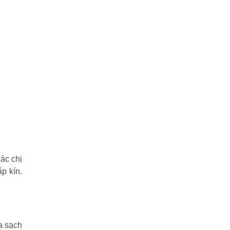
ác chị
p kín.
a sạch