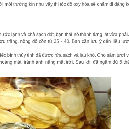
 Với môi trường kín như vậy thì tốc độ oxy hóa sẽ chậm đi đáng 
ớc lạnh và chà sạch đất, bạn thái nó thành từng lát vừa phải.
ợu trắng, nồng độ cồn từ 35 - 40. Bạn cần lưu ý đến liều lư
c bình thủy tinh đã được rửa sạch và lau khô. Cho sâm tươi v
thoáng mát, tránh ánh nắng mặt trời. Sau khi đã ngâm đủ 6 thá