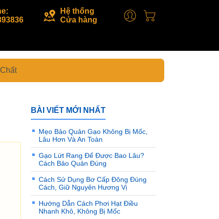
ne:
Hệ thống
893836
Cửa hàng
Chất
BÀI VIẾT MỚI NHẤT
Mẹo Bảo Quản Gạo Không Bị Mốc,
Lâu Hơn Và An Toàn
Gạo Lứt Rang Để Được Bao Lâu?
Cách Bảo Quản Đúng
Cách Sử Dụng Bơ Cấp Đông Đúng
Cách, Giữ Nguyên Hương Vị
Hướng Dẫn Cách Phơi Hạt Điều
Nhanh Khô, Không Bị Mốc