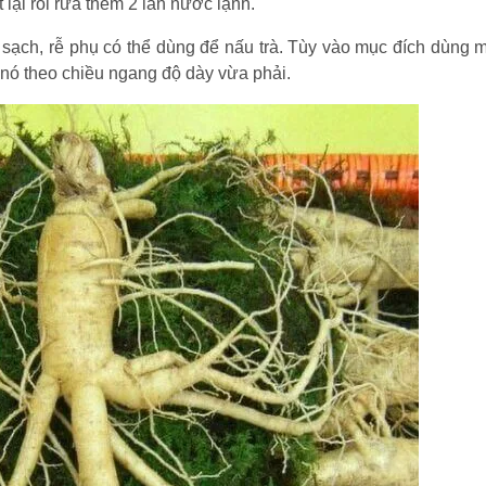
lại rồi rửa thêm 2 lần nước lạnh.
 sạch, rễ phụ có thể dùng để nấu trà. Tùy vào mục đích dùng 
 nó theo chiều ngang độ dày vừa phải.