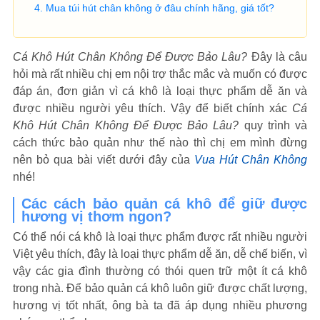
Mua túi hút chân không ở đâu chính hãng, giá tốt?
Cá Khô Hút Chân Không Để Được Bảo Lâu?
Đây là câu
hỏi mà rất nhiều chị em nội trợ thắc mắc và muốn có được
đáp án, đơn giản vì cá khô là loại thực phẩm dễ ăn và
được nhiều người yêu thích. Vậy để biết chính xác
Cá
Khô Hút Chân Không Để Được Bảo Lâu?
quy trình và
cách thức bảo quản như thế nào thì chị em mình đừng
nên bỏ qua bài viết dưới đây của
Vua Hút Chân Không
nhé!
Các cách bảo quản cá khô để giữ được
hương vị thơm ngon?
Có thể nói cá khô là loại thực phẩm được rất nhiều người
Việt yêu thích, đây là loại thực phẩm dễ ăn, dễ chế biến, vì
vậy các gia đình thường có thói quen trữ một ít cá khô
trong nhà. Để bảo quản cá khô luôn giữ được chất lượng,
hương vị tốt nhất, ông bà ta đã áp dụng nhiều phương