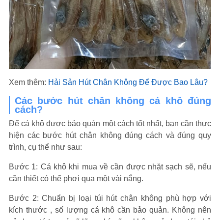
Xem thêm:
Hải Sản Hút Chân Không Để Được Bao Lâu?
Các bước hút chân không cá khô đúng
cách?
Để cá khô được bảo quản một cách tốt nhất, bạn cần thực
hiện các bước hút chân không đúng cách và đúng quy
trình, cụ thể như sau:
Bước 1: Cá khô khi mua về cần được nhặt sạch sẽ, nếu
cần thiết có thể phơi qua một vài nắng.
Bước 2: Chuẩn bị loại túi hút chân không phù hợp với
kích thước , số lượng cá khô cần bảo quản. Không nên