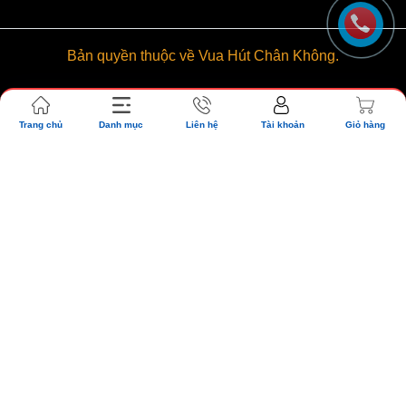
Bản quyền thuộc về Vua Hút Chân Không.
Trang chủ
Danh mục
Liên hệ
Tài khoản
Giỏ hàng