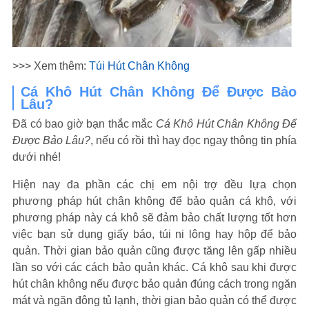
>>> Xem thêm:
Túi Hút Chân Không
Cá Khô Hút Chân Không Để Được Bảo
Lâu?
Đã có bao giờ bạn thắc mắc
Cá Khô Hút Chân Không Để
Được Bảo Lâu?
, nếu có rồi thì hay đọc ngay thông tin phía
dưới nhé!
Hiện nay đa phần các chị em nội trợ đều lựa chọn
phương pháp hút chân không để bảo quản cá khô, với
phương pháp này cá khô sẽ đảm bảo chất lượng tốt hơn
việc bạn sử dụng giấy báo, túi ni lông hay hộp để bảo
quản. Thời gian bảo quản cũng được tăng lên gấp nhiều
lần so với các cách bảo quản khác. Cá khô sau khi được
hút chân không nếu được bảo quản đúng cách trong ngăn
mát và ngăn đông tủ lạnh, thời gian bảo quản có thể được