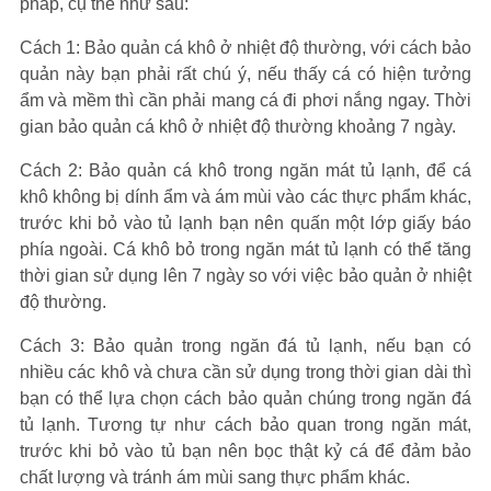
pháp, cụ thể như sau:
Cách 1: Bảo quản cá khô ở nhiệt độ thường, với cách bảo
quản này bạn phải rất chú ý, nếu thấy cá có hiện tưởng
ẩm và mềm thì cần phải mang cá đi phơi nắng ngay. Thời
gian bảo quản cá khô ở nhiệt độ thường khoảng 7 ngày.
Cách 2: Bảo quản cá khô trong ngăn mát tủ lạnh, để cá
khô không bị dính ẩm và ám mùi vào các thực phẩm khác,
trước khi bỏ vào tủ lạnh bạn nên quấn một lớp giấy báo
phía ngoài. Cá khô bỏ trong ngăn mát tủ lạnh có thể tăng
thời gian sử dụng lên 7 ngày so với việc bảo quản ở nhiệt
độ thường.
Cách 3: Bảo quản trong ngăn đá tủ lạnh, nếu bạn có
nhiều các khô và chưa cần sử dụng trong thời gian dài thì
bạn có thể lựa chọn cách bảo quản chúng trong ngăn đá
tủ lạnh. Tương tự như cách bảo quan trong ngăn mát,
trước khi bỏ vào tủ bạn nên bọc thật kỷ cá để đảm bảo
chất lượng và tránh ám mùi sang thực phẩm khác.