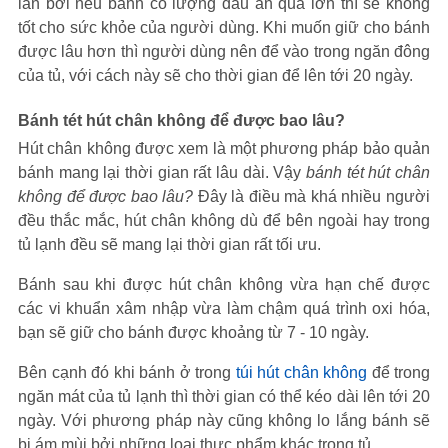
lần bởi nếu bánh có lượng dầu ăn quá lớn thì sẽ không
tốt cho sức khỏe của người dùng. Khi muốn giữ cho bánh
được lâu hơn thì người dùng nên để vào trong ngăn đông
của tủ, với cách này sẽ cho thời gian để lên tới 20 ngày.
Bánh tét hút chân không để được bao lâu?
Hút chân không được xem là một phương pháp bảo quản
bánh mang lại thời gian rất lâu dài. Vậy
bánh tét hút chân
không để được bao lâu?
Đây là điều mà khá nhiều người
đều thắc mắc, hút chân không dù để bên ngoài hay trong
tủ lạnh đều sẽ mang lại thời gian rất tối ưu.
Bánh sau khi được hút chân không vừa hạn chế được
các vi khuẩn xâm nhập vừa làm chậm quá trình oxi hóa,
bạn sẽ giữ cho bánh được khoảng từ 7 - 10 ngày.
Bên cạnh đó khi bánh ở trong
túi hút chân không
để trong
ngăn mát của tủ lạnh thì thời gian có thể kéo dài lên tới 20
ngày. Với phương pháp này cũng không lo lắng bánh sẽ
bị ám mùi bởi những loại thực phẩm khác trong tủ.