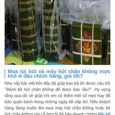
Mua túi hút và máy hút chân không mực
khô ở đâu chính hãng, giá tốt?
Như vậy bài viết trên đây đã giúp bạn trả lời được câu hỏi
"
Bánh tét hút chân không để được bao lâu?
". Hy vọng
rằng qua đó sẽ giúp chị em có thêm một số mẹo hay để
bảo quản bánh trong những ngày tết sắp tới. Nếu khách
hàng đang muốn tìm mua máy hút chân không hoặc túi
hút chân không giá cả hợp lý thì hãy nhanh chóng
liên hệ