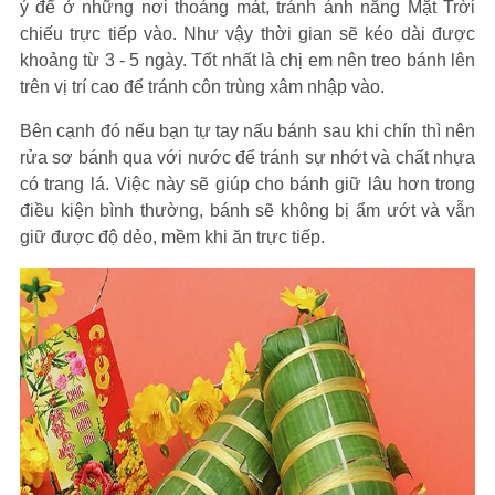
ý để ở những nơi thoáng mát, tránh ánh nắng Mặt Trời
chiếu trực tiếp vào. Như vậy thời gian sẽ kéo dài được
khoảng từ 3 - 5 ngày. Tốt nhất là chị em nên treo bánh lên
trên vị trí cao để tránh côn trùng xâm nhập vào.
Bên cạnh đó nếu bạn tự tay nấu bánh sau khi chín thì nên
rửa sơ bánh qua với nước để tránh sự nhớt và chất nhựa
có trang lá. Việc này sẽ giúp cho bánh giữ lâu hơn trong
điều kiện bình thường, bánh sẽ không bị ẩm ướt và vẫn
giữ được độ dẻo, mềm khi ăn trực tiếp.