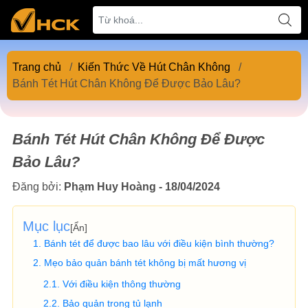
Trang chủ
/
Kiến Thức Về Hút Chân Không
/
Bánh Tét Hút Chân Không Để Được Bảo Lâu?
Bánh Tét Hút Chân Không Để Được
Bảo Lâu?
Đăng bởi:
Phạm Huy Hoàng - 18/04/2024
Mục lục
[
Ẩn
]
Bánh tét để được bao lâu với điều kiện bình thường?
Mẹo bảo quản bánh tét không bị mất hương vị
Với điều kiện thông thường
Bảo quản trong tủ lạnh