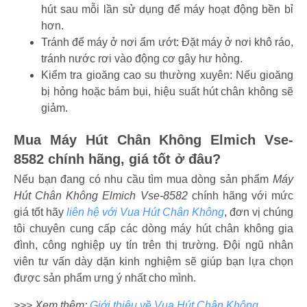
hút sau mỗi lần sử dụng để máy hoạt động bền bỉ
hơn.
Tránh để máy ở nơi ẩm ướt: Đặt máy ở nơi khô ráo,
tránh nước rơi vào động cơ gây hư hỏng.
Kiểm tra gioăng cao su thường xuyên: Nếu gioăng
bị hỏng hoặc bám bụi, hiệu suất hút chân không sẽ
giảm.
Mua Máy Hút Chân Không Elmich Vse-
8582 chính hãng, giá tốt ở đâu?
Nếu bạn đang có nhu cầu tìm mua dòng sản phẩm
Máy
Hút Chân Không Elmich Vse-8582
chính hãng với mức
giá tốt hãy
liên hệ với Vua Hút Chân Không
, đơn vị chúng
tôi chuyên cung cấp các dòng máy hút chân không gia
đình, công nghiệp uy tín trên thị trường. Đội ngũ nhân
viên tư vấn dày dặn kinh nghiệm sẽ giúp bạn lựa chọn
được sản phẩm ưng ý nhất cho mình.
>>> Xem thêm:
Giới thiệu về Vua Hút Chân Không