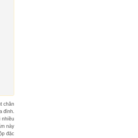
t chân
a đình.
i nhiều
hẩm này
ộp đặc