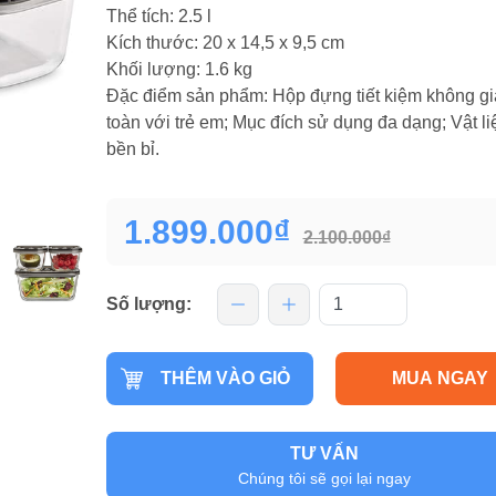
Thể tích: 2.5 l
Kích thước: 20 x 14,5 x 9,5 cm
Khối lượng: 1.6 kg
Đặc điểm sản phẩm: Hộp đựng tiết kiệm không gi
toàn với trẻ em; Mục đích sử dụng đa dạng; Vật li
bền bỉ.
1.899.000₫
2.100.000₫
Số lượng:
THÊM VÀO GIỎ
MUA NGAY
TƯ VẤN
Chúng tôi sẽ gọi lại ngay