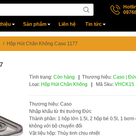
Hotli
0976
thiệu
Sản phẩm
Liên hệ
Tin tức
/
Hộp Hút Chân Không Caso 1177
7
Tình trạng:
Còn hàng
|
Thương hiệu:
Caso | Đứ
Loại:
Hộp Hút Chân Không
|
Mã Sku:
VHCK15
Thương hiệu: Caso
Nhập khẩu từ thị trường Đức
Thành phần: 1 hộp lớn 1.5l, 2 hộp bé 0.5l, 1 bơm
không với bộ chuyển đổi
Vật liệu hộp: Thủy tinh chịu nhiệt