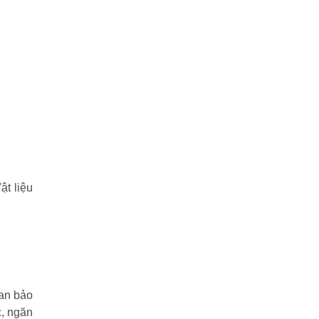
ật liệu
ian bảo
c, ngăn