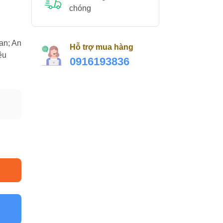
chóng
an; An
Hỗ trợ mua hàng
ệu
0916193836