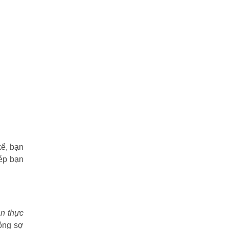
kể, bạn
hép bạn
n thực
hông sợ